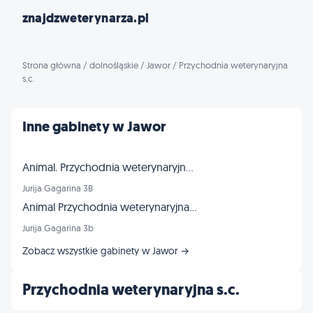
znajdzweterynarza.pl
Strona główna
/
dolnośląskie
/
Jawor
/
Przychodnia weterynaryjna
s.c.
Inne gabinety w Jawor
Animal. Przychodnia weterynaryjna. Łasicki B., lek. wet.
Jurija Gagarina 3B
Animal Przychodnia weterynaryjna w Jaworze
Jurija Gagarina 3b
Zobacz wszystkie gabinety w Jawor →
Przychodnia weterynaryjna s.c.