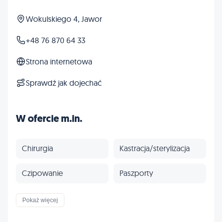
Wokulskiego 4, Jawor
+48 76 870 64 33
Strona internetowa
Sprawdź jak dojechać
W ofercie m.in.
Chirurgia
Kastracja/sterylizacja
Czipowanie
Paszporty
Szczepienia
Odrobaczanie
Pokaż więcej