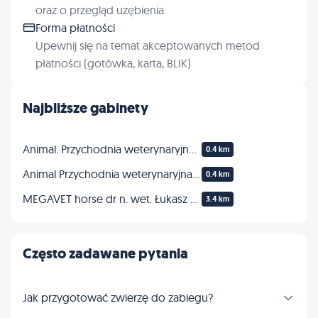
oraz o przegląd uzębienia
Forma płatności
Upewnij się na temat akceptowanych metod
płatności (gotówka, karta, BLIK)
Najbliższe gabinety
Animal. Przychodnia weterynaryjna. Łasicki B., lek. wet.
0.4 km
Animal Przychodnia weterynaryjna w Jaworze
0.4 km
MEGAVET horse dr n. wet. Łukasz Oktawiec - profilaktyka, leczenie oraz diagnostyka chorób koni
3.4 km
Często zadawane pytania
Jak przygotować zwierzę do zabiegu?