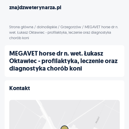
znajdzweterynarza.pl
Strona główna
/
dolnośląskie
/
Grzegorzów
/
MEGAVET horse dr n.
wet. Łukasz Oktawiec - profilaktyka, leczenie oraz diagnostyka
chorób koni
MEGAVET horse dr n. wet. Łukasz
Oktawiec - profilaktyka, leczenie oraz
diagnostyka chorób koni
Kontakt