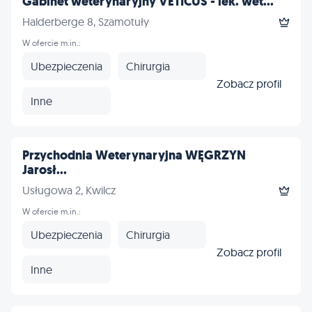
Gabinet weterynaryjny VETICUS - lek. wet...
Halderberge 8, Szamotuły
W ofercie m.in.:
Ubezpieczenia
Chirurgia
Zobacz profil
Inne
Przychodnia Weterynaryjna WĘGRZYN
Jarosł...
Usługowa 2, Kwilcz
W ofercie m.in.:
Ubezpieczenia
Chirurgia
Zobacz profil
Inne