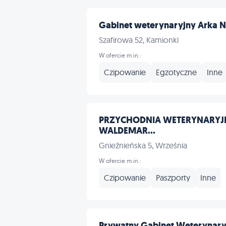
Gabinet weterynaryjny Arka 
Szafirowa 52, Kamionki
W ofercie m.in.:
Czipowanie
Egzotyczne
Inne
PRZYCHODNIA WETERYNARYJ
WALDEMAR...
Gnieźnieńska 5, Września
W ofercie m.in.:
Czipowanie
Paszporty
Inne
Prywatny Gabinet Weterynaryj