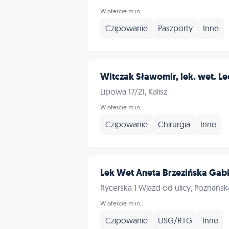
W ofercie m.in.:
Czipowanie
Paszporty
Inne
Witczak Sławomir, lek. wet. Lec
Lipowa 17/21, Kalisz
W ofercie m.in.:
Czipowanie
Chirurgia
Inne
Lek Wet Aneta Brzezińska Gabi
Rycerska 1 Wjazd od ulicy, Poznańska
W ofercie m.in.:
Czipowanie
USG/RTG
Inne