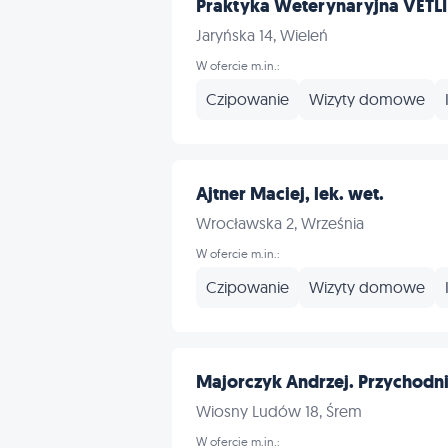
Praktyka Weterynaryjna VETLIN
Jaryńska 14, Wieleń
W ofercie m.in.:
Czipowanie
Wizyty domowe
Ajtner Maciej, lek. wet.
Wrocławska 2, Września
W ofercie m.in.:
Czipowanie
Wizyty domowe
Majorczyk Andrzej. Przychodnia
Wiosny Ludów 18, Śrem
W ofercie m.in.: