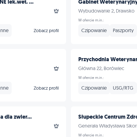
E lek.wet. ...
Gabinet Weterynaryjn
Wybudowanie 2, Drawsko
W ofercie m.in.:
Inne
Czipowanie
Paszporty
Zobacz profil
Przychodnia Weterynar
Główna 22, Borówiec
W ofercie m.in.:
Inne
Czipowanie
USG/RTG
Zobacz profil
 dla zwier...
Słupeckie Centrum Zdr
Generała Władysława Sikor
W ofercie m.in.: