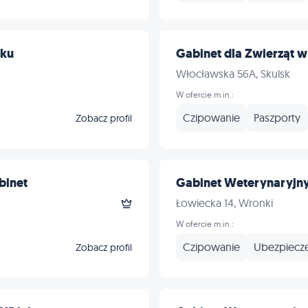
rku
Gabinet dla Zwierząt w
Włocławska 56A, Skulsk
W ofercie m.in.:
Czipowanie
Paszporty
Zobacz profil
binet
Gabinet Weterynaryjn
Łowiecka 14, Wronki
W ofercie m.in.:
Czipowanie
Ubezpiecz
Zobacz profil