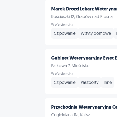
Marek Drozd Lekarz Weterynar
Kościuszki 12, Grabów nad Prosną
W ofercie m.in.:
Czipowanie
Wizyty domowe
Gabinet Weterynaryjny Ewet Ew
Parkowa 7, Mieścisko
W ofercie m.in.:
Czipowanie
Paszporty
Inne
Przychodnia Weterynaryjna Ca
Cegielniana 11a, Kalisz