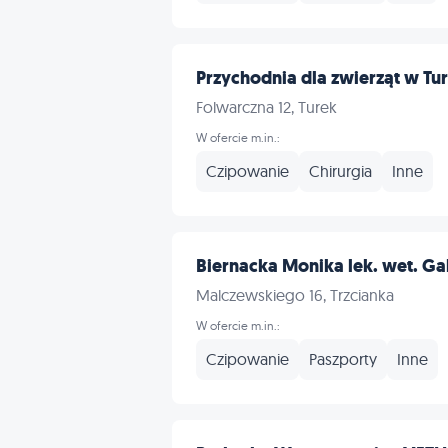
Przychodnia dla zwierząt w Tu
Folwarczna 12, Turek
W ofercie m.in.:
Czipowanie
Chirurgia
Inne
Biernacka Monika lek. wet. Ga
Malczewskiego 16, Trzcianka
W ofercie m.in.:
Czipowanie
Paszporty
Inne