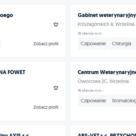
Noego
Gabinet weterynaryjny 
Krzyżagórskich 8, Września
W ofercie m.in.:
Czipowanie
Chirurgia
Zobacz profil
NA FOWET
Centrum Weterynaryjn
Owocowa 2C, Września
W ofercie m.in.:
Czipowanie
Stomatolog
Zobacz profil
ny AXIS s.c.
ARS-VET s.c. PRZYCHO