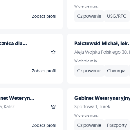
W ofercie m.in.:
Czipowanie
USG/RTG
Zobacz profil
znica dla...
Palczewski Michał, lek.
Aleja Wojska Polskiego 38, K
W ofercie m.in.:
Czipowanie
Chirurgia
Zobacz profil
net Weteryn...
Gabinet Weterynaryjny
, Kalisz
Sportowa 1, Turek
W ofercie m.in.:
Czipowanie
Paszporty
Zobacz profil