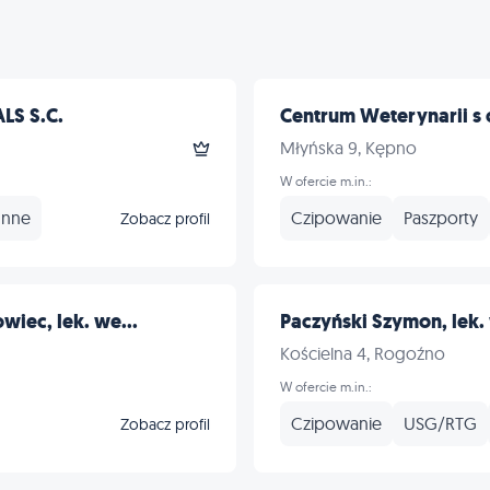
LS S.C.
Centrum Weterynarii s c 
Młyńska 9, Kępno
W ofercie m.in.:
Inne
Czipowanie
Paszporty
Zobacz profil
iec, lek. we...
Paczyński Szymon, lek. 
Kościelna 4, Rogoźno
W ofercie m.in.:
Czipowanie
USG/RTG
Zobacz profil