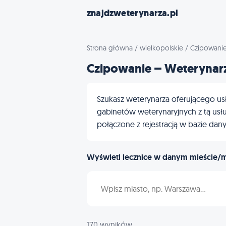
znajdzweterynarza.pl
Strona główna
/
wielkopolskie
/
Czipowani
Czipowanie – Weterynarz
Szukasz weterynarza oferującego usł
gabinetów weterynaryjnych z tą usług
połączone z rejestracją w bazie dan
Wyświetl lecznice w danym mieście/
Wpisz nazwę miasta
170 wyników