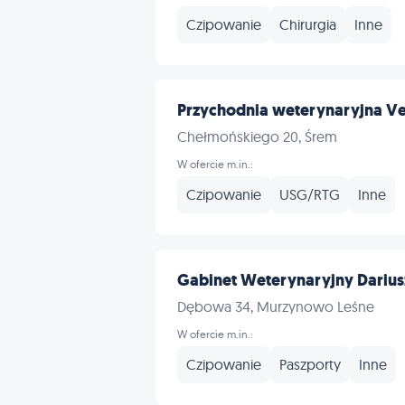
Czipowanie
Chirurgia
Inne
Przychodnia weterynaryjna Veti
Chełmońskiego 20, Śrem
W ofercie m.in.:
Czipowanie
USG/RTG
Inne
Gabinet Weterynaryjny Darius
Dębowa 34, Murzynowo Leśne
W ofercie m.in.:
Czipowanie
Paszporty
Inne