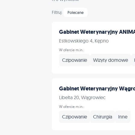
Filtruj:
Polecane
Gabinet Weterynaryjny ANIMA
Estkowskiego 4, Kępno
W ofercie m.in.:
Czipowanie
Wizyty domowe
Gabinet Weterynaryjny Wągrow
Libelta 20, Wągrowiec
W ofercie m.in.:
Czipowanie
Chirurgia
Inne