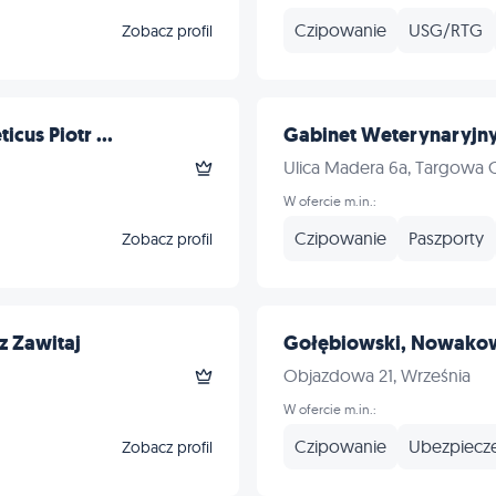
Czipowanie
USG/RTG
Zobacz profil
cus Piotr ...
Gabinet Weterynaryjn
Ulica Madera 6a, Targowa 
W ofercie m.in.:
Czipowanie
Paszporty
Zobacz profil
z Zawitaj
Gołębiowski, Nowakowsk
Objazdowa 21, Września
W ofercie m.in.:
Czipowanie
Ubezpiecz
Zobacz profil