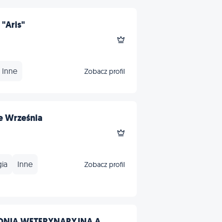
"Aris"
Inne
Zobacz profil
e Września
ia
Inne
Zobacz profil
DNIA WETERYNARYJNA A...