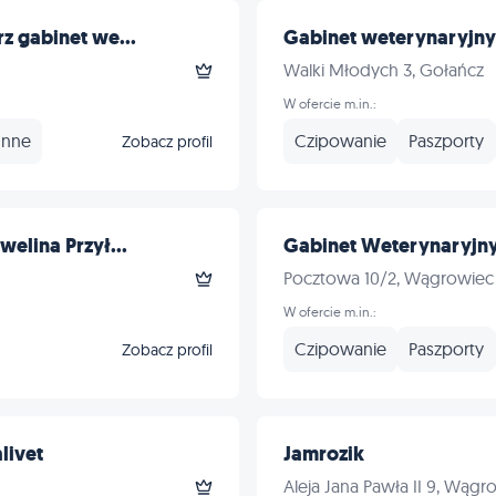
z gabinet we...
Gabinet weterynaryjny E
Walki Młodych 3, Gołańcz
W ofercie m.in.:
Inne
Czipowanie
Paszporty
Zobacz profil
elina Przył...
Gabinet Weterynaryjny
Pocztowa 10/2, Wągrowiec
W ofercie m.in.:
Czipowanie
Paszporty
Zobacz profil
livet
Jamrozik
Aleja Jana Pawła II 9, Wągr