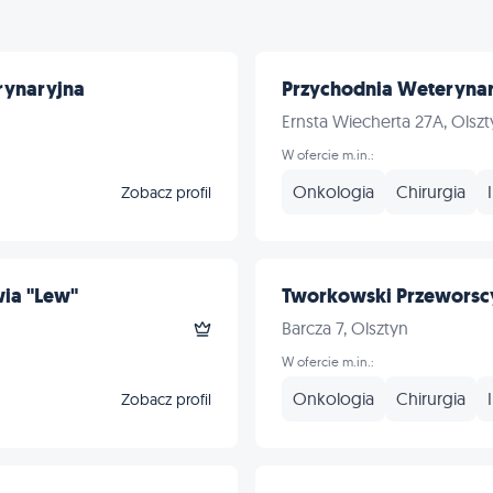
ynaryjna
Przychodnia Weteryna
Ernsta Wiecherta 27A, Olszt
W ofercie m.in.:
Onkologia
Chirurgia
Zobacz profil
ia "Lew"
Tworkowski Przeworscy.
Barcza 7, Olsztyn
W ofercie m.in.:
Onkologia
Chirurgia
Zobacz profil