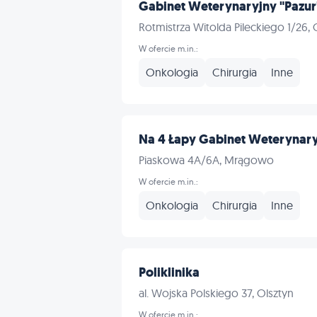
Gabinet Weterynaryjny "Pazur
Rotmistrza Witolda Pileckiego 1/26, 
W ofercie m.in.:
Onkologia
Chirurgia
Inne
Na 4 Łapy Gabinet Weterynar
Piaskowa 4A/6A, Mrągowo
W ofercie m.in.:
Onkologia
Chirurgia
Inne
Poliklinika
al. Wojska Polskiego 37, Olsztyn
W ofercie m.in.: