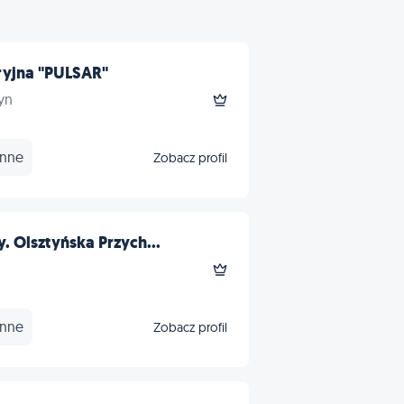
ryjna "PULSAR"
yn
Inne
Zobacz profil
 Olsztyńska Przych...
Inne
Zobacz profil