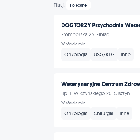
Filtruj:
Polecane
DOGTORZY Przychodnia Weter
Fromborska 2A, Elbląg
W ofercie m.in.:
Onkologia
USG/RTG
Inne
Weterynaryjne Centrum Zdrow
Bp. T. Wilczyńskiego 26, Olsztyn
W ofercie m.in.:
Onkologia
Chirurgia
Inne