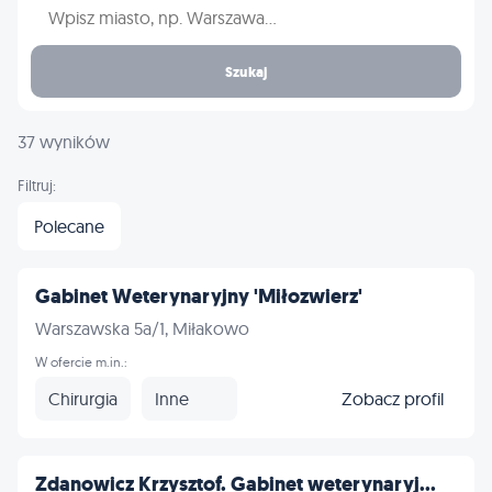
Wpisz nazwę miasta
Szukaj
37 wyników
Filtruj:
Polecane
Gabinet Weterynaryjny 'Miłozwierz'
Warszawska 5a/1, Miłakowo
W ofercie m.in.:
Chirurgia
Inne
Zobacz profil
Zdanowicz Krzysztof. Gabinet weterynaryj...