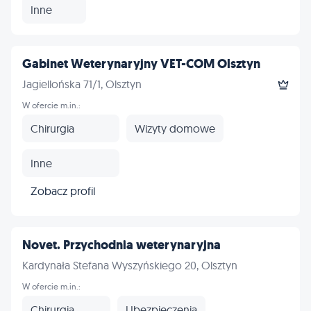
Inne
Gabinet Weterynaryjny VET-COM Olsztyn
Jagiellońska 71/1, Olsztyn
W ofercie m.in.:
Chirurgia
Wizyty domowe
Inne
Zobacz profil
Novet. Przychodnia weterynaryjna
Kardynała Stefana Wyszyńskiego 20, Olsztyn
W ofercie m.in.:
Chirurgia
Ubezpieczenia