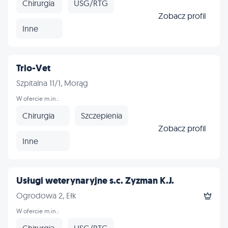
Chirurgia
USG/RTG
Zobacz profil
Inne
Trio-Vet
Szpitalna 11/1, Morąg
W ofercie m.in.:
Chirurgia
Szczepienia
Zobacz profil
Inne
Usługi weterynaryjne s.c. Zyzman K.J.
Ogrodowa 2, Ełk
W ofercie m.in.:
Chirurgia
USG/RTG