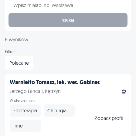
Wpisz nazwę miasta
Szukaj
6 wyników
Filtruj:
Polecane
Warniełło Tomasz, lek. wet. Gabinet
Jerzego Lanca 1, Kętrzyn
W ofercie m.in.:
Fizjoterapia
Chirurgia
Zobacz profil
Inne