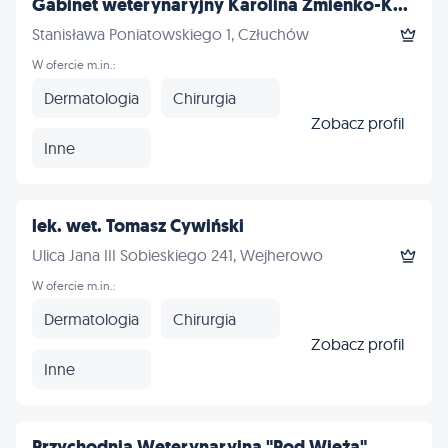
Gabinet weterynaryjny Karolina Żmienko-K...
Stanisława Poniatowskiego 1, Człuchów
W ofercie m.in.:
Dermatologia
Chirurgia
Zobacz profil
Inne
lek. wet. Tomasz Cywiński
Ulica Jana III Sobieskiego 241, Wejherowo
W ofercie m.in.:
Dermatologia
Chirurgia
Zobacz profil
Inne
Przychodnia Weterynaryjna "Pod Wieżą"