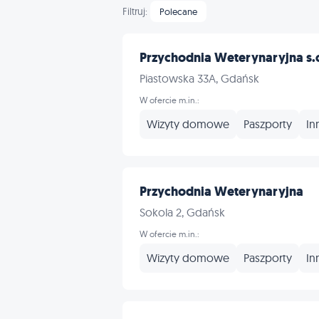
Filtruj:
Polecane
Przychodnia Weterynaryjna s.
Piastowska 33A, Gdańsk
W ofercie m.in.:
Wizyty domowe
Paszporty
In
Przychodnia Weterynaryjna
Sokola 2, Gdańsk
W ofercie m.in.:
Wizyty domowe
Paszporty
In