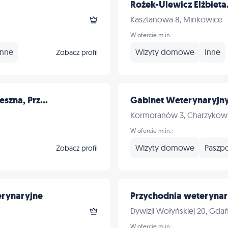
Rożek-Ulewicz Elżbieta
Kasztanowa 8, Minkowice
W ofercie m.in.:
Inne
Wizyty domowe
Inne
Zobacz profil
szna, Prz...
Gabinet Weterynaryjny
Kormoranów 3, Charzykow
W ofercie m.in.:
Wizyty domowe
Paszpo
Zobacz profil
erynaryjne
Przychodnia weterynar
Dywizji Wołyńskiej 20, Gda
W ofercie m.in.: