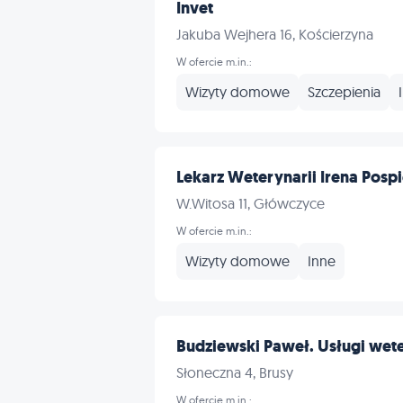
Invet
Jakuba Wejhera 16, Kościerzyna
W ofercie m.in.:
Wizyty domowe
Szczepienia
Lekarz Weterynarii Irena Pospie
W.Witosa 11, Główczyce
W ofercie m.in.:
Wizyty domowe
Inne
Budziewski Paweł. Usługi wet
Słoneczna 4, Brusy
W ofercie m.in.: