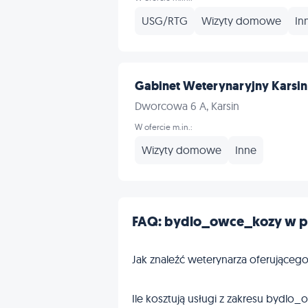
USG/RTG
Wizyty domowe
In
Gabinet Weterynaryjny Karsin 
Dworcowa 6 A, Karsin
W ofercie m.in.:
Wizyty domowe
Inne
FAQ: bydlo_owce_kozy w p
Jak znaleźć weterynarza oferując
Ile kosztują usługi z zakresu bydl