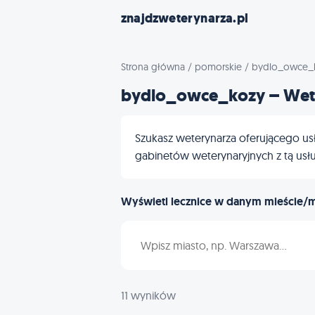
znajdzweterynarza.pl
Strona główna
/
pomorskie
/
bydlo_owce_
bydlo_owce_kozy – Wet
Szukasz weterynarza oferującego us
gabinetów weterynaryjnych z tą usług
Wyświetl lecznice w danym mieście/
Wpisz nazwę miasta
11 wyników