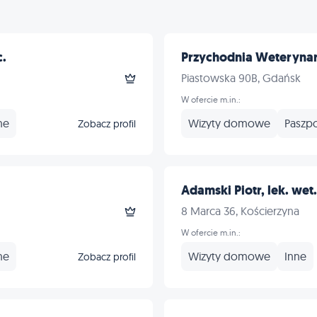
c.
Przychodnia Weterynar
Piastowska 90B, Gdańsk
W ofercie m.in.:
ne
Wizyty domowe
Paszpo
Zobacz profil
Adamski Piotr, lek. wet.
8 Marca 36, Kościerzyna
W ofercie m.in.:
ne
Wizyty domowe
Inne
Zobacz profil