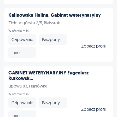
Kalinowska Halina. Gabinet weterynaryiny
Zielonogórska 2/5, Białystok
W ofercie m.in.:
Czipowanie
Paszporty
Zobacz profil
Inne
GABINET WETERYNARYJNY Eugeniusz
Rutkowsk...
Lipowa 83, Hajnówka
W ofercie m.in.:
Czipowanie
Paszporty
Zobacz profil
Inne