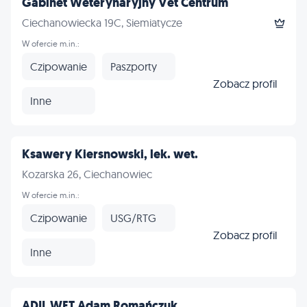
Gabinet Weterynaryjny Vet Centrum
Ciechanowiecka 19C, Siemiatycze
W ofercie m.in.:
Czipowanie
Paszporty
Zobacz profil
Inne
Ksawery Kiersnowski, lek. wet.
Kozarska 26, Ciechanowiec
W ofercie m.in.:
Czipowanie
USG/RTG
Zobacz profil
Inne
ADIL WET Adam Romańczuk