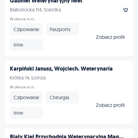
Gabinet Weterynaryjny Iwet
Białostocka 114, Sokółka
W ofercie m.in.:
Czipowanie
Paszporty
Zobacz profil
Inne
Karpiński Janusz, Wojciech. Weterynaria
Krótka 14, Łomża
W ofercie m.in.:
Czipowanie
Chirurgia
Zobacz profil
Inne
Biały Kieł Przychodnia Weterynaryjna Mag...