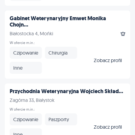
Gabinet Weterynaryjny Emwet Monika
Chojn...
Białostocka 4, Mońki
W ofercie m.in.:
Czipowanie
Chirurgia
Zobacz profil
Inne
Przychodnia Weterynaryjna Wojciech Skład...
Zagórna 33, Białystok
W ofercie m.in.:
Czipowanie
Paszporty
Zobacz profil
Inne