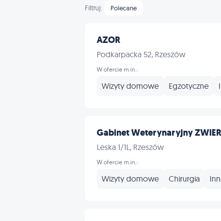
Filtruj:
Polecane
AZOR
Podkarpacka 52, Rzeszów
W ofercie m.in.:
Wizyty domowe
Egzotyczne
Gabinet Weterynaryjny ZWIE
Leska 1/1L, Rzeszów
W ofercie m.in.:
Wizyty domowe
Chirurgia
In