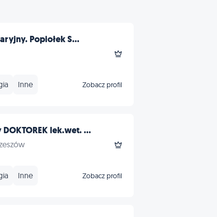
ryjny. Popiołek S...
gia
Inne
Zobacz profil
 DOKTOREK lek.wet. ...
Rzeszów
gia
Inne
Zobacz profil