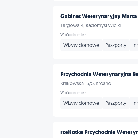
Gabinet Weterynaryjny Marta R
Targowa 4, Radomyśl Wielki
W ofercie m.in.:
Wizyty domowe
Paszporty
In
Przychodnia Weterynaryjna B
Krakowska 15/5, Krosno
W ofercie m.in.:
Wizyty domowe
Paszporty
In
rzeKotka Przychodnia Wetery