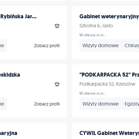
ybińska Jar...
Gabinet weterynaryjny 
Szkolna 6, Jasło
W ofercie m.in.:
ne
Wizyty domowe
Chirur
Zobacz profil
eskidzka
"PODKARPACKA 52" Przy
Podkarpacka 52, Rzeszów
W ofercie m.in.:
ne
Wizyty domowe
Egzot
Zobacz profil
naryjna
CYWIL Gabinet Wetery