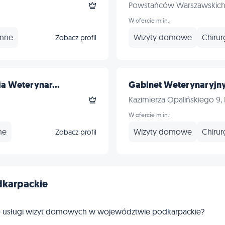
Powstańców Warszawskich 
W ofercie m.in.:
Inne
Wizyty domowe
Chirur
Zobacz profil
a Weterynar...
Gabinet Weterynaryjny
Kazimierza Opalińskiego 9,
W ofercie m.in.:
ne
Wizyty domowe
Chirur
Zobacz profil
karpackie
go usługi wizyt domowych w województwie podkarpackie?