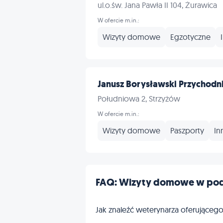
ul.o.św. Jana Pawła II 104, Żurawica
W ofercie m.in.:
Wizyty domowe
Egzotyczne
Janusz Borysławski Przychodni
Południowa 2, Strzyżów
W ofercie m.in.:
Wizyty domowe
Paszporty
In
FAQ: Wizyty domowe w pod
Jak znaleźć weterynarza oferujące