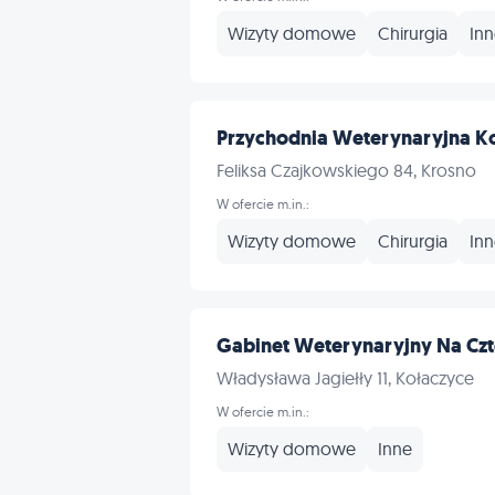
Wizyty domowe
Chirurgia
In
Przychodnia Weterynaryjna K
Feliksa Czajkowskiego 84, Krosno
W ofercie m.in.:
Wizyty domowe
Chirurgia
In
Gabinet Weterynaryjny Na Czte
Władysława Jagiełły 11, Kołaczyce
W ofercie m.in.:
Wizyty domowe
Inne