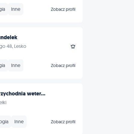
gia
Inne
Zobacz profil
undelek
ego 48, Lesko
gia
Inne
Zobacz profil
rzychodnia weter...
lki
ogia
Inne
Zobacz profil