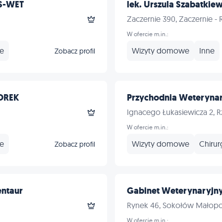
US-WET
lek. Urszula Szabatkiew
Zaczernie 390, Zaczernie -
W ofercie m.in.:
ne
Wizyty domowe
Inne
Zobacz profil
TOREK
Przychodnia Weterynar
Ignacego Łukasiewicza 2, 
W ofercie m.in.:
ne
Wizyty domowe
Chirur
Zobacz profil
entaur
Gabinet Weterynaryj
Rynek 46, Sokołów Małopo
W ofercie m.in.: