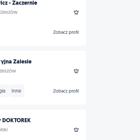
icz - Zaczernie
 Rzeszów
Zobacz profil
yjna Zalesie
Rzeszów
gia
Inne
Zobacz profil
ny DOKTOREK
lski