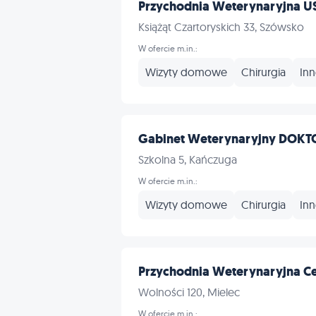
Przychodnia Weterynaryjna 
Książąt Czartoryskich 33, Szówsko
W ofercie m.in.:
Wizyty domowe
Chirurgia
In
Gabinet Weterynaryjny DOK
Szkolna 5, Kańczuga
W ofercie m.in.:
Wizyty domowe
Chirurgia
In
Przychodnia Weterynaryjna C
Wolności 120, Mielec
W ofercie m.in.: