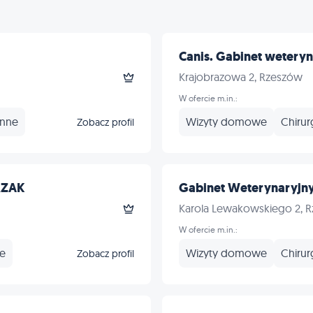
Canis. Gabinet weteryna
Krajobrazowa 2, Rzeszów
W ofercie m.in.:
Inne
Wizyty domowe
Chirur
Zobacz profil
RZAK
Gabinet Weterynaryjny
Karola Lewakowskiego 2, 
W ofercie m.in.:
ne
Wizyty domowe
Chirur
Zobacz profil