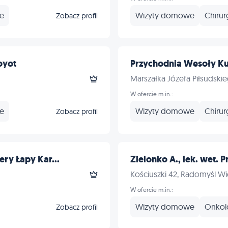
ne
Wizyty domowe
Chirur
Zobacz profil
oyot
Przychodnia Wesoły K
Marszałka Józefa Piłsudski
W ofercie m.in.:
ne
Wizyty domowe
Chirur
Zobacz profil
ry Łapy Kar...
Zielonko A., lek. wet. P
Kościuszki 42, Radomyśl Wie
W ofercie m.in.:
Wizyty domowe
Onkol
Zobacz profil