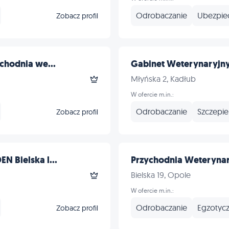
Odrobaczanie
Ubezpie
Zobacz profil
chodnia we...
Gabinet Weterynaryjny l
Młyńska 2, Kadłub
W ofercie m.in.:
Odrobaczanie
Szczepie
Zobacz profil
N Bielska l...
Przychodnia Weterynar
Bielska 19, Opole
W ofercie m.in.:
Odrobaczanie
Egzotyc
Zobacz profil