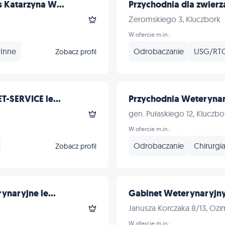
 Katarzyna W...
Przychodnia dla zwierząt
Żeromskiego 3, Kluczbork
W ofercie m.in.:
Inne
Odrobaczanie
USG/RT
Zobacz profil
-SERVICE le...
Przychodnia Weteryna
gen. Pułaskiego 12, Kluczbo
W ofercie m.in.:
Odrobaczanie
Chirurgi
Zobacz profil
ynaryjne le...
Gabinet Weterynaryjny 
Janusza Korczaka 8/13, Oz
W ofercie m.in.: