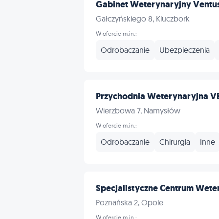
Gabinet Weterynaryjny Ventus
Gałczyńskiego 8, Kluczbork
W ofercie m.in.:
Odrobaczanie
Ubezpieczenia
Przychodnia Weterynaryjna VET
Wierzbowa 7, Namysłów
W ofercie m.in.:
Odrobaczanie
Chirurgia
Inne
Specjalistyczne Centrum Weter
Poznańska 2, Opole
W ofercie m.in.: