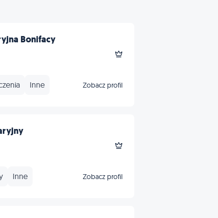
yjna Bonifacy
czenia
Inne
Zobacz profil
aryjny
y
Inne
Zobacz profil