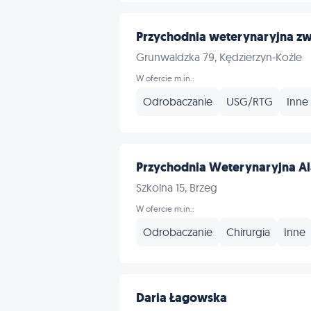
Przychodnia weterynaryjna zw
Grunwaldzka 79, Kędzierzyn-Koźle
W ofercie m.in.:
Odrobaczanie
USG/RTG
Inne
Przychodnia Weterynaryjna A
Szkolna 15, Brzeg
W ofercie m.in.:
Odrobaczanie
Chirurgia
Inne
Daria Łagowska