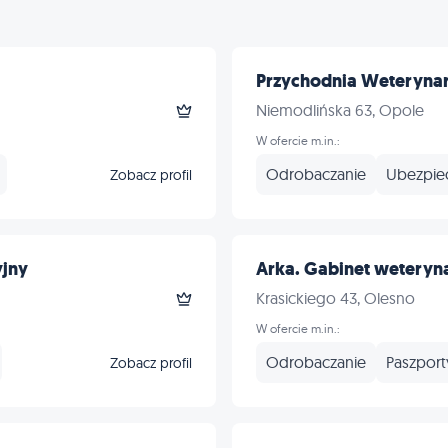
Przychodnia Weterynar
Niemodlińska 63, Opole
W ofercie m.in.:
Odrobaczanie
Ubezpie
Zobacz profil
jny
Arka. Gabinet weteryn
Krasickiego 43, Olesno
W ofercie m.in.:
Odrobaczanie
Paszport
Zobacz profil