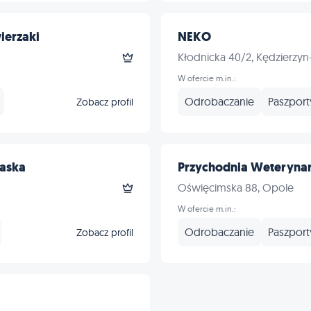
ierzaki
NEKO
Kłodnicka 40/2, Kędzierzyn
W ofercie m.in.:
Odrobaczanie
Paszport
Zobacz profil
laska
Przychodnia Weterynary
Oświęcimska 88, Opole
W ofercie m.in.:
Odrobaczanie
Paszport
Zobacz profil