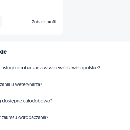
Zobacz profil
kie
o usługi odrobaczania w województwie opolskie?
czania u weterynarza?
 są dostępne całodobowo?
z zakresu odrobaczania?