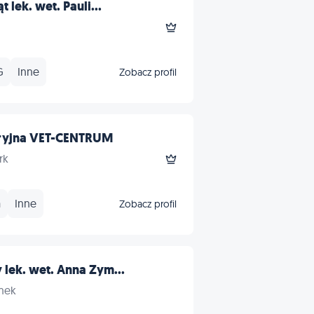
 lek. wet. Pauli...
G
Inne
Zobacz profil
ryjna VET-CENTRUM
rk
a
Inne
Zobacz profil
lek. wet. Anna Zym...
imek