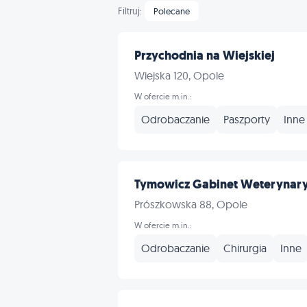
Filtruj:
Polecane
Przychodnia na Wiejskiej
Wiejska 120, Opole
W ofercie m.in.:
Odrobaczanie
Paszporty
Inne
Tymowicz Gabinet Weterynary
Prószkowska 88, Opole
W ofercie m.in.:
Odrobaczanie
Chirurgia
Inne