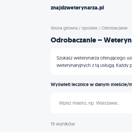
znajdzweterynarza.pl
Strona główna
/
opolskie
/
Odrobaczanie
Odrobaczanie – Weteryna
Szukasz weterynarza oferującego usł
weterynaryjnych z tą usługą. Każdy p
Wyświetl lecznice w danym mieście/
Wpisz nazwę miasta
19 wyników