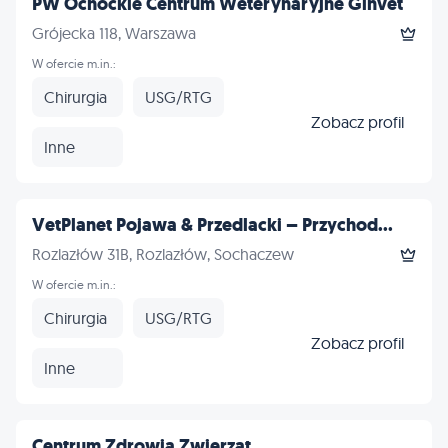
PW Ochockie Centrum Weterynaryjne Ginvet
Grójecka 118, Warszawa
W ofercie m.in.:
Chirurgia
USG/RTG
Zobacz profil
Inne
VetPlanet Pojawa & Przedlacki – Przychod...
Rozlazłów 31B, Rozlazłów, Sochaczew
W ofercie m.in.:
Chirurgia
USG/RTG
Zobacz profil
Inne
Centrum Zdrowia Zwierząt