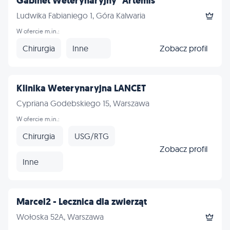
Gabinet Weterynaryjny "Artemis"
Ludwika Fabianiego 1, Góra Kalwaria
W ofercie m.in.:
Chirurgia
Inne
Zobacz profil
Klinika Weterynaryjna LANCET
Cypriana Godebskiego 15, Warszawa
W ofercie m.in.:
Chirurgia
USG/RTG
Zobacz profil
Inne
Marcel2 - Lecznica dla zwierząt
Wołoska 52A, Warszawa