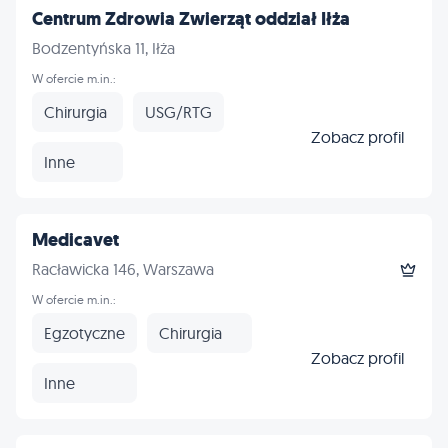
Centrum Zdrowia Zwierząt oddział Iłża
Bodzentyńska 11, Iłża
W ofercie m.in.:
Chirurgia
USG/RTG
Zobacz profil
Inne
Medicavet
Racławicka 146, Warszawa
W ofercie m.in.:
Egzotyczne
Chirurgia
Zobacz profil
Inne