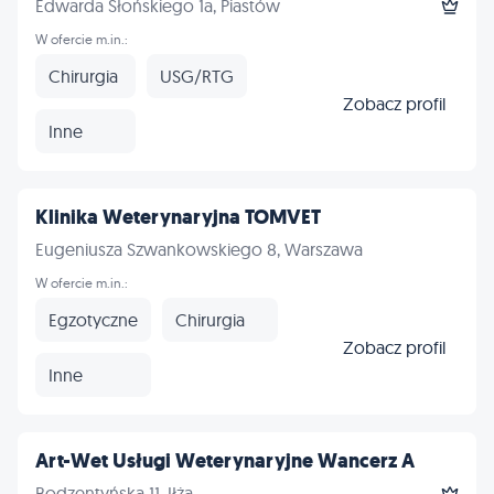
Edwarda Słońskiego 1a, Piastów
W ofercie m.in.:
Chirurgia
USG/RTG
Zobacz profil
Inne
Klinika Weterynaryjna TOMVET
Eugeniusza Szwankowskiego 8, Warszawa
W ofercie m.in.:
Egzotyczne
Chirurgia
Zobacz profil
Inne
Art-Wet Usługi Weterynaryjne Wancerz A
Bodzentyńska 11, Iłża