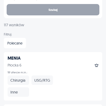
Szukaj
117 wyników
Filtruj:
Polecane
MENIA
Płocka 6
W ofercie m.in.:
Chirurgia
USG/RTG
Inne