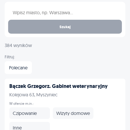
Wpisz nazwę miasta
Szukaj
384 wyników
Filtruj:
Polecane
Bączek Grzegorz. Gabinet weterynaryjny
Kolejowa 63, Myszyniec
W ofercie m.in.:
Czipowanie
Wizyty domowe
Inne