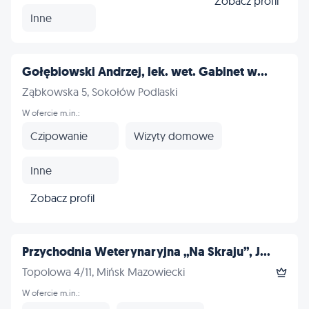
Zobacz profil
Inne
Gołębiowski Andrzej, lek. wet. Gabinet w...
Ząbkowska 5, Sokołów Podlaski
W ofercie m.in.:
Czipowanie
Wizyty domowe
Inne
Zobacz profil
Przychodnia Weterynaryjna „Na Skraju”, J...
Topolowa 4/11, Mińsk Mazowiecki
W ofercie m.in.: