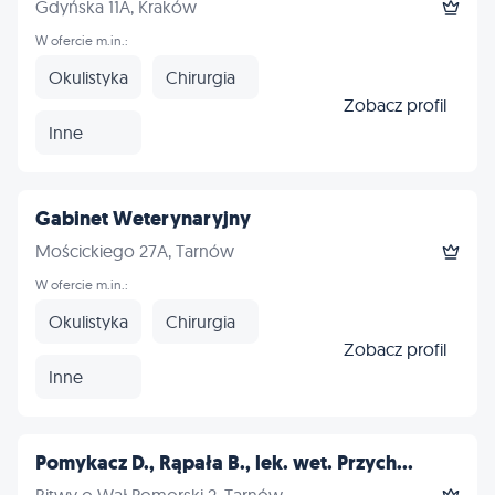
Gdyńska 11A, Kraków
W ofercie m.in.:
Okulistyka
Chirurgia
Zobacz profil
Inne
Gabinet Weterynaryjny
Mościckiego 27A, Tarnów
W ofercie m.in.:
Okulistyka
Chirurgia
Zobacz profil
Inne
Pomykacz D., Rąpała B., lek. wet. Przych...