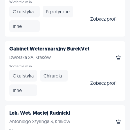
W ofercie m.in.:
Okulistyka
Egzotyczne
Zobacz profil
Inne
Gabinet Weterynaryjny BurekVet
Dworska 2A, Kraków
W ofercie m.in.:
Okulistyka
Chirurgia
Zobacz profil
Inne
Lek. Wet. Maciej Rudnicki
Antoniego Szyllinga 3, Kraków