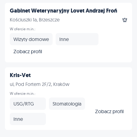
Gabinet Weterynaryjny Lovet Andrzej Froń
Kościuszki 1a, Brzeszcze
W ofercie m.in.:
Wizyty domowe
Inne
Zobacz profil
Kris-Vet
ul, Pod Fortem 2F/2, Kraków
W ofercie m.in.:
USG/RTG
Stomatologia
Zobacz profil
Inne