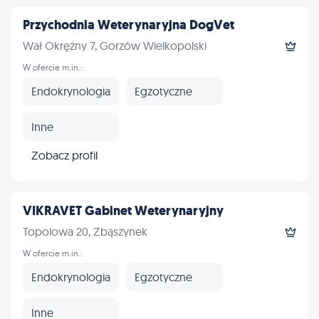
Przychodnia Weterynaryjna DogVet
Wał Okrężny 7, Gorzów Wielkopolski
W ofercie m.in.:
Endokrynologia
Egzotyczne
Inne
Zobacz profil
VIKRAVET Gabinet Weterynaryjny
Topolowa 20, Zbąszynek
W ofercie m.in.:
Endokrynologia
Egzotyczne
Inne