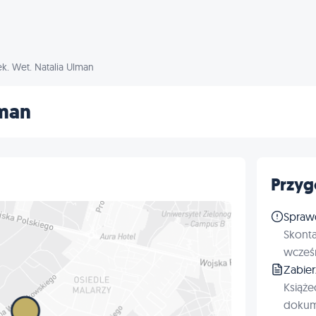
ek. Wet. Natalia Ulman
lman
Przyg
Spraw
Skonta
wcześn
Zabie
Książe
dokum