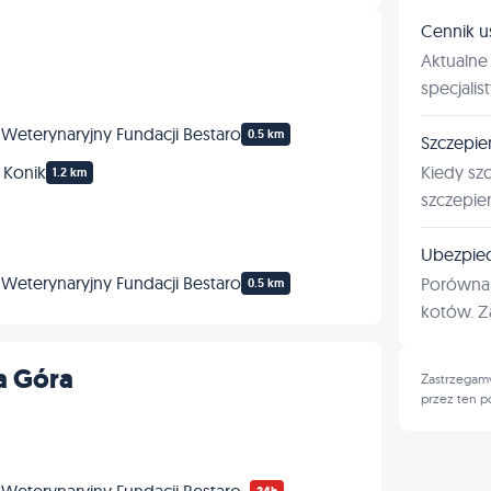
Cennik u
Aktualne 
specjalis
Weterynaryjny Fundacji Bestaro
0.5 km
Szczepie
Kiedy sz
 Konik
1.2 km
szczepie
Ubezpiec
Weterynaryjny Fundacji Bestaro
Porównan
0.5 km
kotów. Za
a Góra
Zastrzegamy
przez ten p