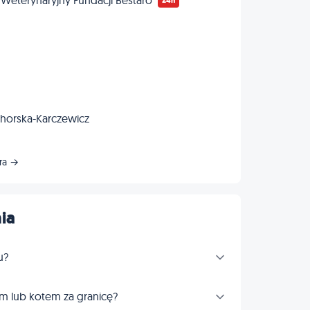
Weterynaryjny Fundacji Bestaro
24h
ahorska-Karczewicz
óra →
ia
u?
m lub kotem za granicę?