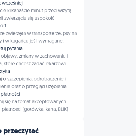
ź wcześniej
cie kilkanaście minut przed wizytą
i zwierzęciu się uspokoić
ort
ze zwierzęta w transporterze, psy na
 i w kagańcu jeśli wymagane.
tuj pytania
 objawy, zmiany w zachowaniu i
a, które chcesz zadać lekarzowi
aktyka
j o szczepienia, odrobaczenie i
enie oraz o przegląd uzębienia
płatności
ij się na temat akceptowanych
płatności (gotówka, karta, BLIK)
 przeczytać