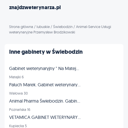
znajdzweterynarza.pl
Strona główna
/
lubuskie
/
Świebodzin
/
Animal-Service Usługi
weterynaryjne Przemysław Brodzikowski
Inne gabinety w Świebodzin
Gabinet weterynaryjny " Na Matejki "
Matejki 6
Paluch Marek. Gabinet weterynaryjny
Wałowa 30
Animal Pharma Świebodzin. Gabinet weterynaryjny
Poznańska 16
VETAMICA GABINET WETERYNARYJNY
Kupiecka 5