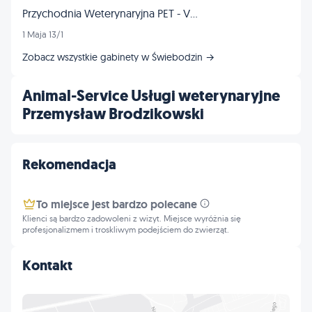
Przychodnia Weterynaryjna PET - VET spółka cywilna
1 Maja 13/1
Zobacz wszystkie gabinety w Świebodzin →
Animal-Service Usługi weterynaryjne
Przemysław Brodzikowski
Rekomendacja
To miejsce jest bardzo polecane
Klienci są bardzo zadowoleni z wizyt. Miejsce wyróżnia się
profesjonalizmem i troskliwym podejściem do zwierząt.
Kontakt