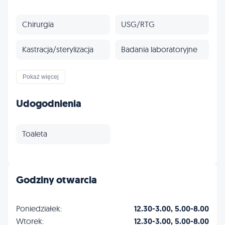
Chirurgia
USG/RTG
Kastracja/sterylizacja
Badania laboratoryjne
Szczepienia
Odrobaczanie
Pokaż więcej
Stomatologia
Kardiologia
Udogodnienia
Dermatologia
Profilaktyka
Toaleta
Inne
Godziny otwarcia
Poniedziałek:
12.30-3.00, 5.00-8.00
Wtorek:
12.30-3.00, 5.00-8.00