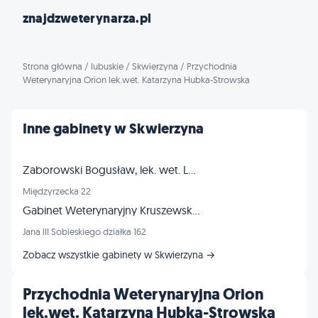
znajdzweterynarza.pl
Strona główna
/
lubuskie
/
Skwierzyna
/
Przychodnia
Weterynaryjna Orion lek.wet. Katarzyna Hubka-Strowska
Inne gabinety w Skwierzyna
Zaborowski Bogusław, lek. wet. Lecznica dla zwierząt
Międzyrzecka 22
Gabinet Weterynaryjny Kruszewski Piotr
Jana III Sobieskiego działka 162
Zobacz wszystkie gabinety w Skwierzyna →
Przychodnia Weterynaryjna Orion
lek.wet. Katarzyna Hubka-Strowska