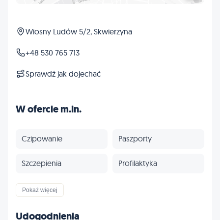
Wiosny Ludów 5/2, Skwierzyna
+48 530 765 713
Sprawdź jak dojechać
W ofercie m.in.
Czipowanie
Paszporty
Szczepienia
Profilaktyka
Inne
Pokaż więcej
Udogodnienia