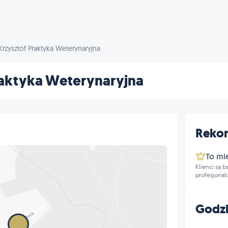
zysztof Praktyka Weterynaryjna
aktyka Weterynaryjna
Reko
To mi
Klienci są 
profesjonal
Godzi