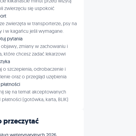
cie kilkanaście minut przed wizytą
i zwierzęciu się uspokoić
ort
ze zwierzęta w transporterze, psy na
 i w kagańcu jeśli wymagane.
tuj pytania
 objawy, zmiany w zachowaniu i
a, które chcesz zadać lekarzowi
aktyka
j o szczepienia, odrobaczenie i
enie oraz o przegląd uzębienia
płatności
ij się na temat akceptowanych
płatności (gotówka, karta, BLIK)
 przeczytać
sług weterynaryjnych 2026