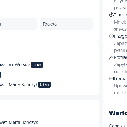
Przyby
pozwol
Transp
Mniejs
g
Toaleta
smyczy
Przygo
Zapisz
pytani
Profil
Zapyta
Sławomir Werstak
1.4 km
odpchl
Forma 
 wet. Marta Bończyk
2.8 km
Upewn
metod 
Warto
 wet. Marta Bończyk
Cennik u