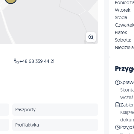
Poniedzia
Wtorek:
Środa:
Czwartek
Piątek:
Sobota:
Niedziela
+48 68 359 44 21
Przyg
Spraw
Skonta
wcześn
Zabie
Paszporty
Książe
dokum
Profilaktyka
Przyjd