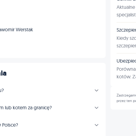
Aktualne 
specjalis
Sławomir Werstak
Szczepie
Kiedy sz
szczepie
Ubezpiec
Porównan
ia
kotów. Za
u?
Zastrzegamy
przez ten p
m lub kotem za granicę?
 Polsce?