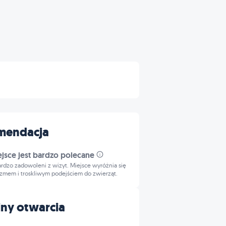
mendacja
ejsce jest bardzo polecane
bardzo zadowoleni z wizyt. Miejsce wyróżnia się
izmem i troskliwym podejściem do zwierząt.
ny otwarcia