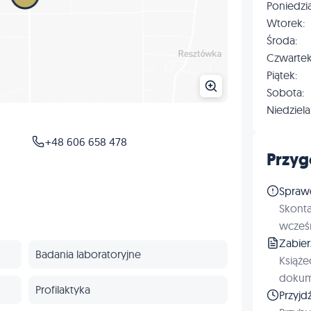
Poniedzia
Wtorek:
Środa:
Czwartek
Piątek:
Sobota:
Niedziela
+48 606 658 478
Przyg
Spraw
Skonta
wcześn
Zabie
Badania laboratoryjne
Książe
dokum
Profilaktyka
Przyjd