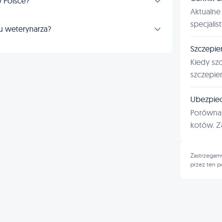
 Polsce?
Aktualne 
specjalis
u weterynarza?
Szczepie
Kiedy sz
szczepie
Ubezpiec
Porównan
kotów. Za
Zastrzegamy
przez ten p