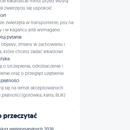
cie kilkanaście minut przed wizytą
i zwierzęciu się uspokoić
ort
ze zwierzęta w transporterze, psy na
 i w kagańcu jeśli wymagane.
tuj pytania
 objawy, zmiany w zachowaniu i
a, które chcesz zadać lekarzowi
aktyka
j o szczepienia, odrobaczenie i
enie oraz o przegląd uzębienia
płatności
ij się na temat akceptowanych
płatności (gotówka, karta, BLIK)
 przeczytać
sług weterynaryjnych 2026