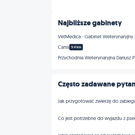
Inne
Najbliższe gabinety
VetMedica - Gabinet Weterynaryjn
Canis
9.4 km
Przychodnia Weterynaryjna Dariusz Pf
Często zadawane pytan
Jak przygotować zwierzę do zabieg
Co jest potrzebne do wyjazdu z pse