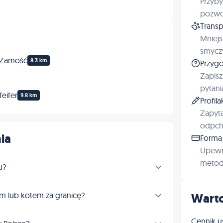
Przyby
pozwol
Transp
Mniejs
smyczy
y Zamość
8.3 km
Przygo
Zapisz
pytani
eifer
9.8 km
Profil
Zapyta
odpchl
ia
Forma 
Upewn
metod 
u?
m lub kotem za granicę?
Warto
Cennik u