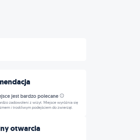
mendacja
ejsce jest bardzo polecane
bardzo zadowoleni z wizyt. Miejsce wyróżnia się
izmem i troskliwym podejściem do zwierząt.
ny otwarcia