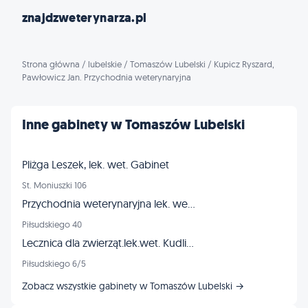
znajdzweterynarza.pl
Strona główna
/
lubelskie
/
Tomaszów Lubelski
/
Kupicz Ryszard,
Pawłowicz Jan. Przychodnia weterynaryjna
Inne gabinety w Tomaszów Lubelski
Pliżga Leszek, lek. wet. Gabinet
St. Moniuszki 106
Przychodnia weterynaryjna lek. wet. Anetta Święcińska i lek. wet. Dawid Czerwiński
Piłsudskiego 40
Lecznica dla zwierząt.lek.wet. Kudlicki Piotr
Piłsudskiego 6/5
Zobacz wszystkie gabinety w Tomaszów Lubelski →