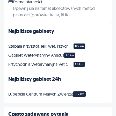
Forma płatności
Upewnij się na temat akceptowanych metod
płatności (gotówka, karta, BLIK)
Najbliższe gabinety
Szabała Krzysztof, lek. wet. Przychodnia Weterynaryjna
0.5 km
Gabinet Weterynaryjny Amicus
1.0 km
Przychodnia Weterynaryjna Vet Centrum
1.3 km
Najbliższy gabinet 24h
Lubelskie Centrum Małych Zwierząt
10.7 km
Często zadawane pytania