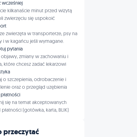
ź wcześniej
cie kilkanaście minut przed wizytą
i zwierzęciu się uspokoić
ort
ze zwierzęta w transporterze, psy na
 i w kagańcu jeśli wymagane.
tuj pytania
 objawy, zmiany w zachowaniu i
a, które chcesz zadać lekarzowi
aktyka
j o szczepienia, odrobaczenie i
enie oraz o przegląd uzębienia
płatności
ij się na temat akceptowanych
płatności (gotówka, karta, BLIK)
 przeczytać