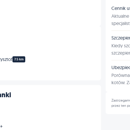
Cennik u
Aktualne 
specjalis
Szczepie
Kiedy sz
szczepie
ysztof
7.5 km
Ubezpiec
Porównan
kotów. Za
anki
Zastrzegamy
przez ten p
 →