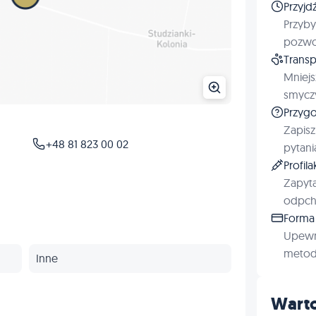
Przyjd
Przyby
pozwol
Transp
Mniejs
smyczy
Przygo
Zapisz
+48 81 823 00 02
pytani
Profil
Zapyta
odpchl
Forma 
Upewn
metod 
Inne
Warto