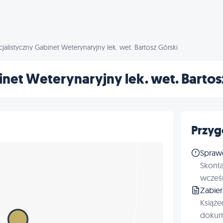
jalistyczny Gabinet Weterynaryjny lek. wet. Bartosz Górski
inet Weterynaryjny lek. wet. Bartos
Przyg
Spraw
Skonta
wcześn
Zabie
Książe
dokum