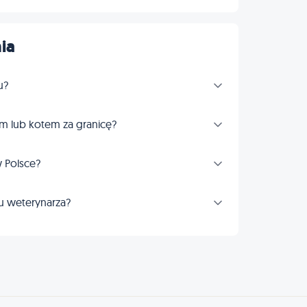
ia
u?
m lub kotem za granicę?
 Polsce?
u weterynarza?