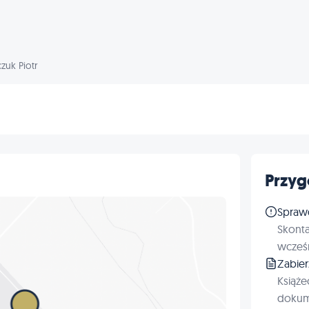
zuk Piotr
Przyg
Spraw
Skonta
wcześn
Zabie
Książe
dokum