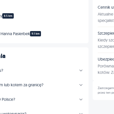
Cennik u
Aktualne 
ny
8.5 km
specjalis
Szczepie
 Hanna Pasierbek
9.1 km
Kiedy sz
szczepie
ia
Ubezpiec
Porównan
u?
kotów. Za
m lub kotem za granicę?
Zastrzegamy
przez ten p
 Polsce?
u weterynarza?