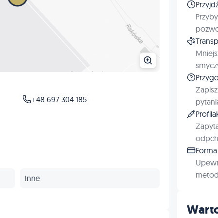
Przyjd
Przyby
pozwol
Transp
Mniejs
smyczy
Przygo
Zapisz
+48 697 304 185
pytani
Profil
Zapyta
odpchl
Forma 
Upewn
metod 
Inne
Warto