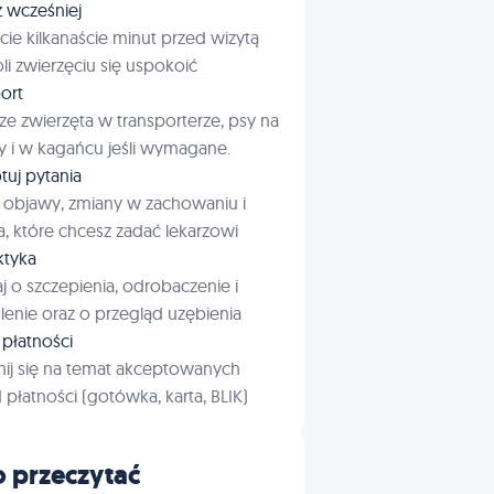
ź wcześniej
cie kilkanaście minut przed wizytą
i zwierzęciu się uspokoić
ort
ze zwierzęta w transporterze, psy na
 i w kagańcu jeśli wymagane.
tuj pytania
 objawy, zmiany w zachowaniu i
a, które chcesz zadać lekarzowi
aktyka
j o szczepienia, odrobaczenie i
enie oraz o przegląd uzębienia
płatności
ij się na temat akceptowanych
płatności (gotówka, karta, BLIK)
 przeczytać