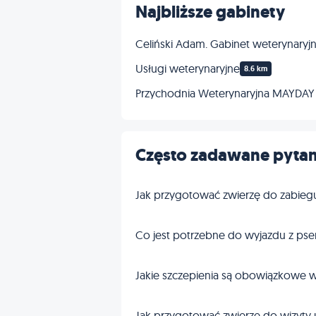
Najbliższe gabinety
Celiński Adam. Gabinet weterynaryj
Usługi weterynaryjne
8.6 km
Przychodnia Weterynaryjna MAYDAY
Często zadawane pytan
Jak przygotować zwierzę do zabieg
Co jest potrzebne do wyjazdu z pse
Jakie szczepienia są obowiązkowe w
Jak przygotować zwierzę do wizyty 