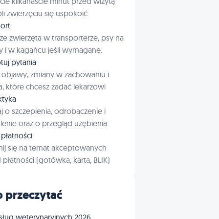
cie kilkanaście minut przed wizytą
i zwierzęciu się uspokoić
ort
ze zwierzęta w transporterze, psy na
 i w kagańcu jeśli wymagane.
tuj pytania
 objawy, zmiany w zachowaniu i
a, które chcesz zadać lekarzowi
aktyka
j o szczepienia, odrobaczenie i
enie oraz o przegląd uzębienia
płatności
ij się na temat akceptowanych
płatności (gotówka, karta, BLIK)
 przeczytać
sług weterynaryjnych 2026