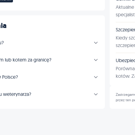
Aktualne 
specjalis
ia
Szczepie
Kiedy sz
u?
szczepie
m lub kotem za granicę?
Ubezpiec
Porównan
kotów. Za
 Polsce?
u weterynarza?
Zastrzegamy
przez ten p