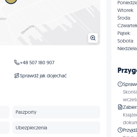
Poniedzia
Wtorek:
Środa:
Czwartek
Piątek:
Sobota:
Niedziela
+48 507 180 907
Przyg
Sprawdź jak dojechać
Spraw
Skonta
wcześn
Zabie
Paszporty
Książe
dokum
Ubezpieczenia
Przyjd