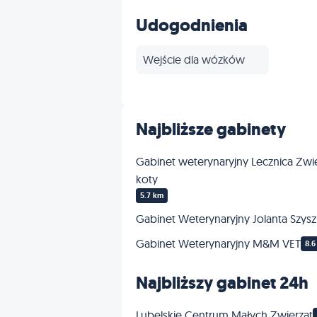
Profilaktyka
Udogodnienia
Wejście dla wózków
Najbliższe gabinety
Gabinet weterynaryjny Lecznica Zwie
koty
5.7 km
Gabinet Weterynaryjny Jolanta Szys
Gabinet Weterynaryjny M&M VET
8.6
Najbliższy gabinet 24h
Lubelskie Centrum Małych Zwierząt