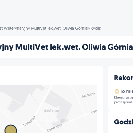
t Weterynaryjny MultiVet lek.wet. Oliwia Górniak-Rycak
ny MultiVet lek.wet. Oliwia Górni
Reko
To mi
Klienci są 
profesjonal
Godzi