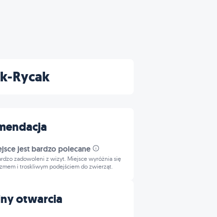
ak-Rycak
mendacja
ejsce jest bardzo polecane
bardzo zadowoleni z wizyt. Miejsce wyróżnia się
izmem i troskliwym podejściem do zwierząt.
ny otwarcia