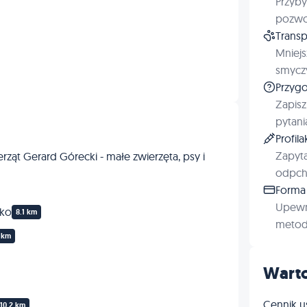
Przyby
Inne
pozwol
Transp
Mniejs
smyczy
Przygo
Zapisz
pytani
Profil
Zapyta
rząt Gerard Górecki - małe zwierzęta, psy i
odpchl
Forma 
Upewn
zko
8.1 km
metod 
 km
Warto
Cennik u
10.2 km