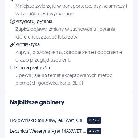
Mniejsze zwierzęta w transporterze, psy na smyczy i
w kagańcu jeśli wymagane.
Przygotuj pytania
Zapisz objawy, zmiany w zachowaniu i pytania,
które chcesz zadać lekarzowi
Profilaktyka
Zapytaj o szczepienia, odrobaczenie i odpchlenie
oraz o przegląd uzębienia
Forma płatności
Upewnij się na temat akceptowanych metod
płatności (gotówka, karta, BLIK)
Najbliższe gabinety
Hołowiński Stanisław, lek. wet. Gabinet
0.7 km
Lecznica Weterynaryjna MAXWET - lekarz weterynarii Maksymilian Kuźma
4.3 km