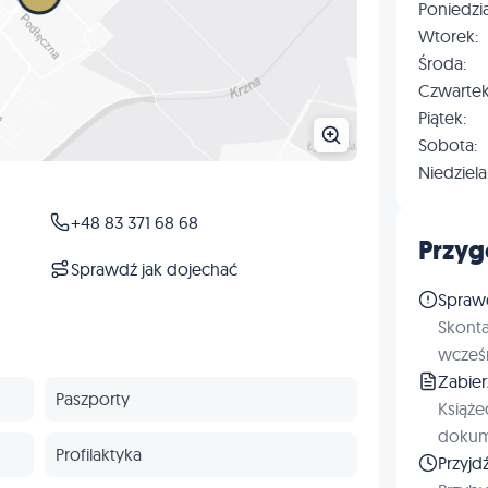
Poniedzia
Wtorek:
Środa:
Czwartek
Piątek:
Sobota:
Niedziela
+48 83 371 68 68
Przyg
Sprawdź jak dojechać
Spraw
Skonta
wcześn
Zabie
Paszporty
Książe
dokum
Profilaktyka
Przyjd