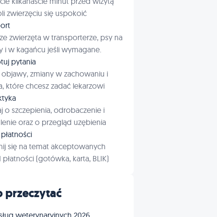
cie kilkanaście minut przed wizytą
i zwierzęciu się uspokoić
ort
ze zwierzęta w transporterze, psy na
 i w kagańcu jeśli wymagane.
tuj pytania
 objawy, zmiany w zachowaniu i
a, które chcesz zadać lekarzowi
aktyka
j o szczepienia, odrobaczenie i
enie oraz o przegląd uzębienia
płatności
ij się na temat akceptowanych
płatności (gotówka, karta, BLIK)
 przeczytać
sług weterynaryjnych 2026