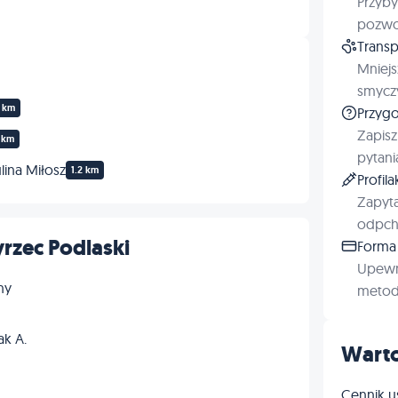
Przyby
pozwol
Transp
Mniejs
smyczy
3 km
Przygo
Zapisz
 km
pytani
ina Miłosz
1.2 km
Profil
Zapyta
odpchl
rzec Podlaski
Forma 
Upewn
ny
metod 
ak A.
Warto
Cennik u