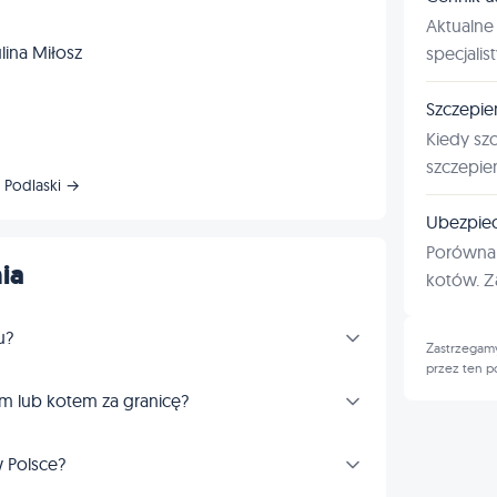
Aktualne 
ina Miłosz
specjalis
Szczepie
Kiedy sz
szczepie
 Podlaski →
Ubezpiec
Porównan
ia
kotów. Za
u?
Zastrzegamy
przez ten p
m lub kotem za granicę?
 Polsce?