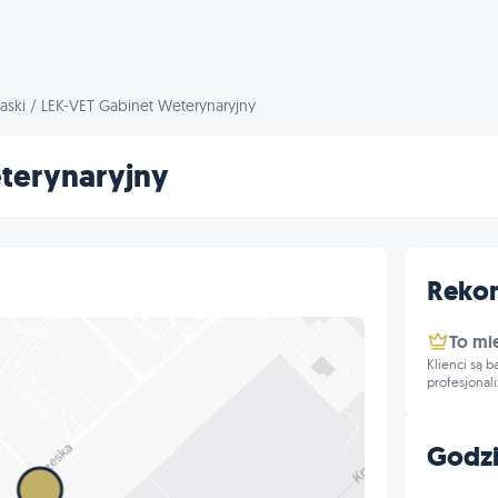
aski
/
LEK-VET Gabinet Weterynaryjny
terynaryjny
Reko
To mi
Klienci są 
profesjonal
Godzi