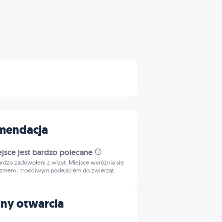
mendacja
ejsce jest bardzo polecane
bardzo zadowoleni z wizyt. Miejsce wyróżnia się
izmem i troskliwym podejściem do zwierząt.
ny otwarcia