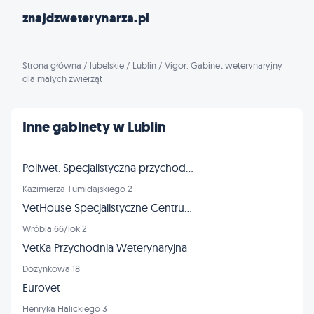
znajdzweterynarza.pl
Strona główna
/
lubelskie
/
Lublin
/
Vigor. Gabinet weterynaryjny
dla małych zwierząt
Inne gabinety w Lublin
Poliwet. Specjalistyczna przychodnia dla zwierząt, RTG, USG, EKG
Kazimierza Tumidajskiego 2
VetHouse Specjalistyczne Centrum Weterynaryjne
Wróbla 66/lok 2
VetKa Przychodnia Weterynaryjna
Dożynkowa 18
Eurovet
Henryka Halickiego 3