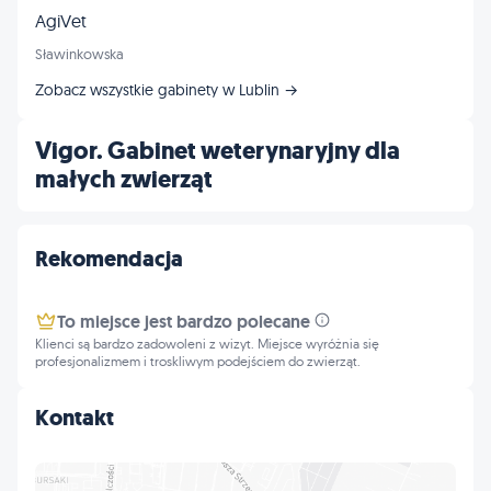
AgiVet
Sławinkowska
Zobacz wszystkie gabinety w Lublin →
Vigor. Gabinet weterynaryjny dla
małych zwierząt
Rekomendacja
To miejsce jest bardzo polecane
Klienci są bardzo zadowoleni z wizyt. Miejsce wyróżnia się
profesjonalizmem i troskliwym podejściem do zwierząt.
Kontakt