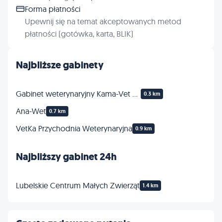
Forma płatności
Upewnij się na temat akceptowanych metod
płatności (gotówka, karta, BLIK)
Najbliższe gabinety
Gabinet weterynaryjny Kama-Vet Ziemińska K. i Olesiuk M.
0.3 km
Ana-Wet
0.7 km
VetKa Przychodnia Weterynaryjna
0.9 km
Najbliższy gabinet 24h
Lubelskie Centrum Małych Zwierząt
1.4 km