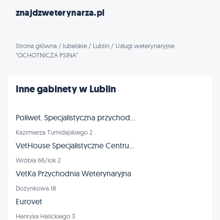
znajdzweterynarza.pl
Strona główna
/
lubelskie
/
Lublin
/
Usługi weterynaryjne
"OCHOTNICZA PSINA"
Inne gabinety w Lublin
Poliwet. Specjalistyczna przychodnia dla zwierząt, RTG, USG, EKG
Kazimierza Tumidajskiego 2
VetHouse Specjalistyczne Centrum Weterynaryjne
Wróbla 66/lok 2
VetKa Przychodnia Weterynaryjna
Dożynkowa 18
Eurovet
Henryka Halickiego 3