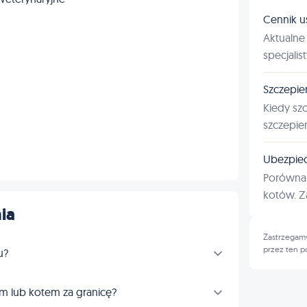
Cennik u
Aktualne 
specjalis
Szczepie
Kiedy sz
szczepie
Ubezpiec
Porównan
kotów. Za
ia
Zastrzegamy
przez ten p
u?
m lub kotem za granicę?