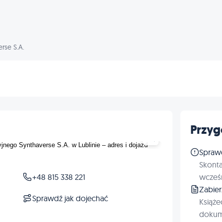
rse S.A.
Przyg
Spraw
Skonta
+48 815 338 221
wcześn
Zabie
Sprawdź jak dojechać
Książe
dokum