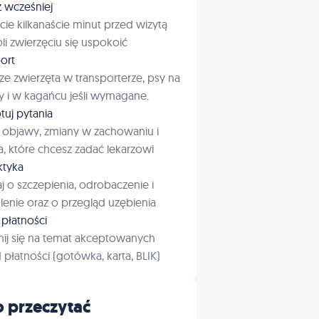
ź wcześniej
cie kilkanaście minut przed wizytą
i zwierzęciu się uspokoić
ort
ze zwierzęta w transporterze, psy na
 i w kagańcu jeśli wymagane.
tuj pytania
 objawy, zmiany w zachowaniu i
a, które chcesz zadać lekarzowi
aktyka
j o szczepienia, odrobaczenie i
enie oraz o przegląd uzębienia
płatności
ij się na temat akceptowanych
płatności (gotówka, karta, BLIK)
 przeczytać