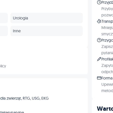
Przyjd
Przyby
pozwol
Urologia
Transp
Mniejs
Inne
smyczy
Przygo
Zapisz
pytani
Profil
Zapyta
licy
odpchl
Forma 
Upewn
metod 
 dla zwierząt, RTG, USG, EKG
Warto
Weterynaryjne