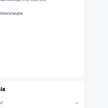
Weterynaryjne
ia
u?