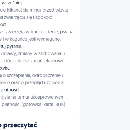
ź wcześniej
cie kilkanaście minut przed wizytą
i zwierzęciu się uspokoić
ort
ze zwierzęta w transporterze, psy na
 i w kagańcu jeśli wymagane.
tuj pytania
 objawy, zmiany w zachowaniu i
a, które chcesz zadać lekarzowi
aktyka
j o szczepienia, odrobaczenie i
enie oraz o przegląd uzębienia
płatności
ij się na temat akceptowanych
płatności (gotówka, karta, BLIK)
 przeczytać