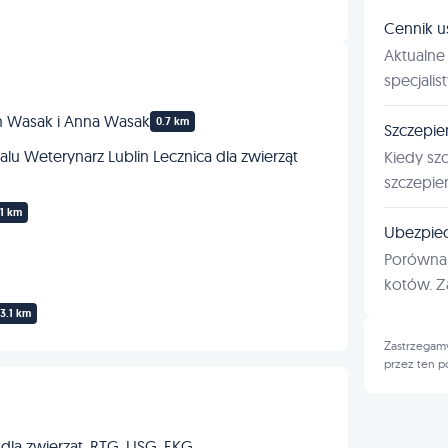
Urologia
Cennik u
Aktualne 
Inne
specjalis
m Wasak i Anna Wasak
0.7 km
Szczepie
u Weterynarz Lublin Lecznica dla zwierząt
Kiedy sz
szczepie
.1 km
Ubezpiec
Porównan
kotów. Za
3.1 km
Zastrzegamy
przez ten p
 dla zwierząt, RTG, USG, EKG