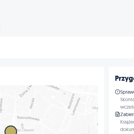
Z
Przyg
Spraw
Skonta
wcześn
Zabie
Książe
dokum