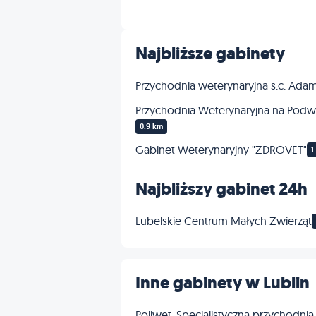
Neurologia
Najbliższe gabinety
Profilaktyka
Przychodnia weterynaryjna s.c. Ada
Przychodnia Weterynaryjna na Podwal
0.9 km
Gabinet Weterynaryjny "ZDROVET"
1
Najbliższy gabinet 24h
Lubelskie Centrum Małych Zwierząt
Inne gabinety w Lublin
Poliwet. Specjalistyczna przychodnia