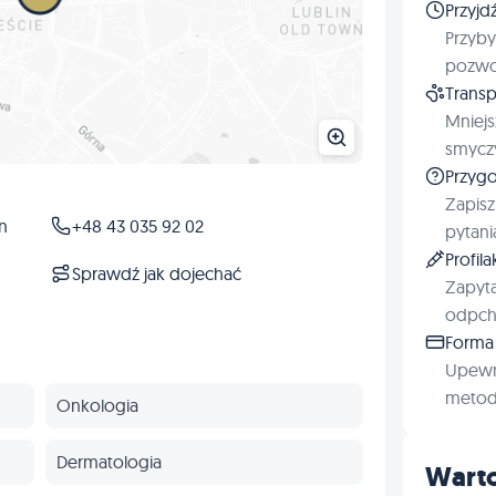
Przyjd
Przyby
pozwol
Transp
Mniejs
smyczy
Przygo
Zapisz
n
+48 43 035 92 02
pytani
Profil
Sprawdź jak dojechać
Zapyta
odpchl
Forma 
Upewn
metod 
Onkologia
Dermatologia
Warto