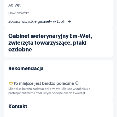
AgiVet
Sławinkowska
Zobacz wszystkie gabinety w Lublin →
Gabinet weterynaryjny Em-Wet,
zwierzęta towarzyszące, ptaki
ozdobne
Rekomendacja
To miejsce jest bardzo polecane
Klienci są bardzo zadowoleni z wizyt. Miejsce wyróżnia się
profesjonalizmem i troskliwym podejściem do zwierząt.
Kontakt