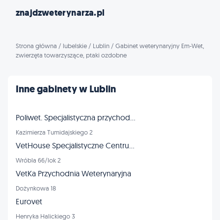
znajdzweterynarza.pl
Strona główna
/
lubelskie
/
Lublin
/
Gabinet weterynaryjny Em-Wet,
zwierzęta towarzyszące, ptaki ozdobne
Inne gabinety w Lublin
Poliwet. Specjalistyczna przychodnia dla zwierząt, RTG, USG, EKG
Kazimierza Tumidajskiego 2
VetHouse Specjalistyczne Centrum Weterynaryjne
Wróbla 66/lok 2
VetKa Przychodnia Weterynaryjna
Dożynkowa 18
Eurovet
Henryka Halickiego 3