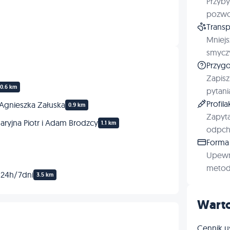
Przyby
pozwol
Transp
Mniejs
smyczy
Przygo
Zapisz
0.6 km
pytani
Profil
Agnieszka Załuska
0.9 km
Zapyta
aryjna Piotr i Adam Brodzcy
1.1 km
odpchl
Forma 
Upewn
metod 
 24h/7dni
3.5 km
Warto
Cennik u