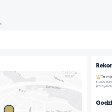
t
Reko
To mi
Klienci są 
profesjonal
Godzi