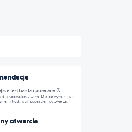
mendacja
ejsce jest bardzo polecane
bardzo zadowoleni z wizyt. Miejsce wyróżnia się
izmem i troskliwym podejściem do zwierząt.
ny otwarcia