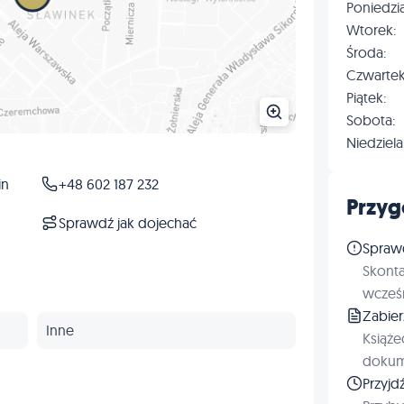
Poniedzia
Wtorek:
Środa:
Czwartek
Piątek:
Sobota:
Niedziela
in
+48 602 187 232
Przyg
Sprawdź jak dojechać
Spraw
Skonta
wcześn
Zabie
Inne
Książe
dokum
Przyjd