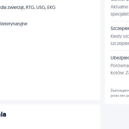
Aktualne 
 dla zwierząt, RTG, USG, EKG
specjalis
Weterynaryjne
Szczepie
Kiedy sz
szczepie
Ubezpiec
Porównan
kotów. Za
Zastrzegamy
przez ten p
ia