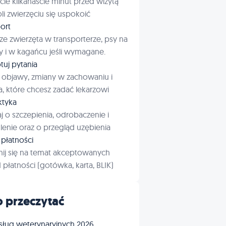
cie kilkanaście minut przed wizytą
i zwierzęciu się uspokoić
ort
ze zwierzęta w transporterze, psy na
 i w kagańcu jeśli wymagane.
tuj pytania
 objawy, zmiany w zachowaniu i
a, które chcesz zadać lekarzowi
aktyka
j o szczepienia, odrobaczenie i
enie oraz o przegląd uzębienia
płatności
ij się na temat akceptowanych
płatności (gotówka, karta, BLIK)
 przeczytać
sług weterynaryjnych 2026