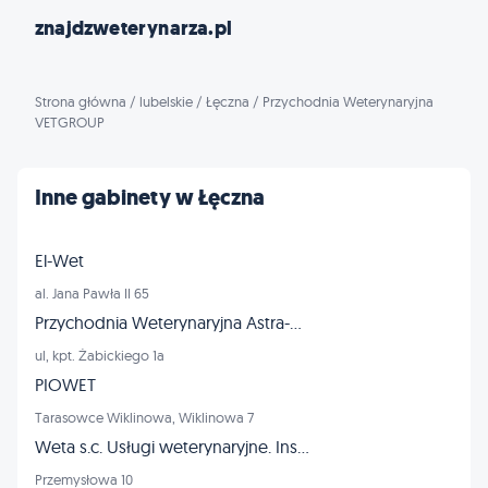
znajdzweterynarza.pl
Strona główna
/
lubelskie
/
Łęczna
/
Przychodnia Weterynaryjna
VETGROUP
Inne gabinety w Łęczna
El-Wet
al. Jana Pawła II 65
Przychodnia Weterynaryjna Astra-Vet lek.wet. Olga Kruk
ul, kpt. Żabickiego 1a
PIOWET
Tarasowce Wiklinowa, Wiklinowa 7
Weta s.c. Usługi weterynaryjne. Inseminacja
Przemysłowa 10