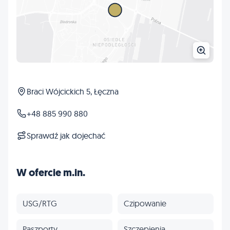
Braci Wójcickich 5, Łęczna
+48 885 990 880
Sprawdź jak dojechać
W ofercie m.in.
USG/RTG
Czipowanie
Paszporty
Szczepienia