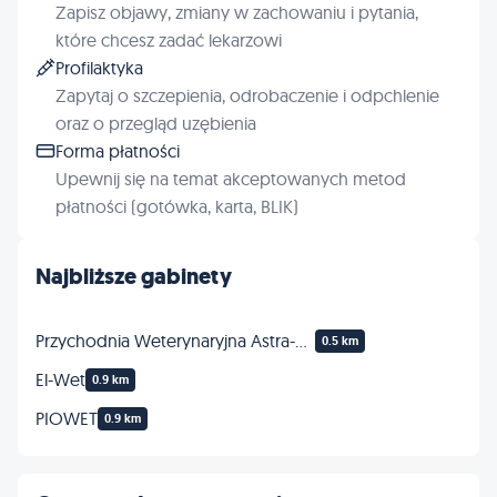
Zapisz objawy, zmiany w zachowaniu i pytania,
które chcesz zadać lekarzowi
Profilaktyka
Zapytaj o szczepienia, odrobaczenie i odpchlenie
oraz o przegląd uzębienia
Forma płatności
Upewnij się na temat akceptowanych metod
płatności (gotówka, karta, BLIK)
Najbliższe gabinety
Przychodnia Weterynaryjna Astra-Vet lek.wet. Olga Kruk
0.5 km
El-Wet
0.9 km
PIOWET
0.9 km