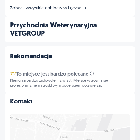
Zobacz wszystkie gabinety w Łęczna →
Przychodnia Weterynaryjna
VETGROUP
Rekomendacja
To miejsce jest bardzo polecane
Klienci są bardzo zadowoleni z wizyt. Miejsce wyróżnia się
profesjonalizmem i troskliwym podejściem do zwierząt.
Kontakt