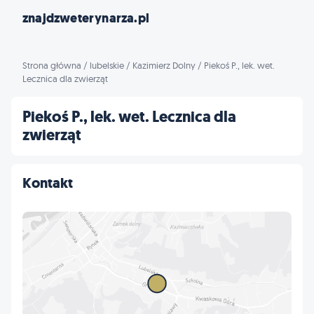
znajdzweterynarza.pl
Strona główna
/
lubelskie
/
Kazimierz Dolny
/
Piekoś P., lek. wet.
Lecznica dla zwierząt
Piekoś P., lek. wet. Lecznica dla
zwierząt
Kontakt