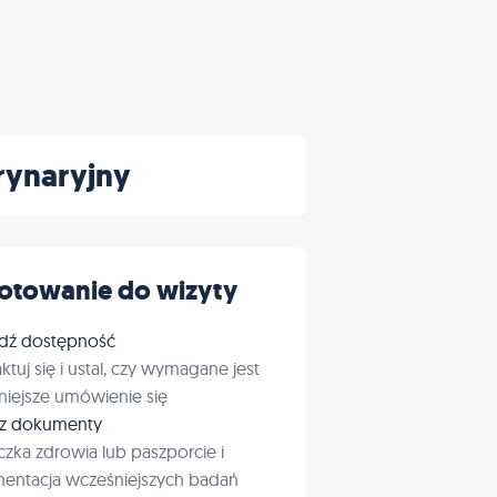
erynaryjny
otowanie do wizyty
dź dostępność
ktuj się i ustal, czy wymagane jest
iejsze umówienie się
rz dokumenty
czka zdrowia lub paszporcie i
entacja wcześniejszych badań