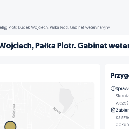
eląg Piotr, Dudek Wojciech, Pałka Piotr. Gabinet weterynaryjny
 Wojciech, Pałka Piotr. Gabinet wet
Przyg
Spraw
Skonta
wcześn
Zabie
Książe
dokum