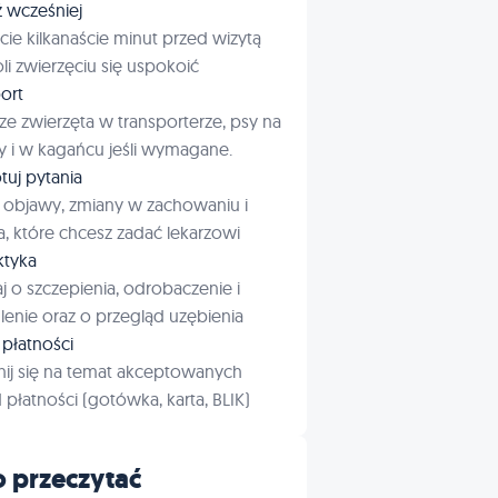
ź wcześniej
cie kilkanaście minut przed wizytą
i zwierzęciu się uspokoić
ort
ze zwierzęta w transporterze, psy na
 i w kagańcu jeśli wymagane.
tuj pytania
 objawy, zmiany w zachowaniu i
a, które chcesz zadać lekarzowi
aktyka
j o szczepienia, odrobaczenie i
enie oraz o przegląd uzębienia
płatności
ij się na temat akceptowanych
płatności (gotówka, karta, BLIK)
 przeczytać