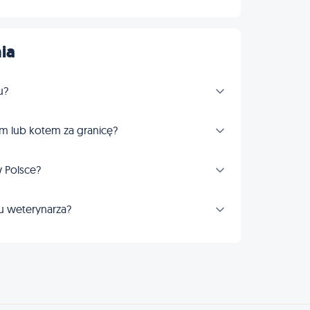
ia
u?
m lub kotem za granicę?
 Polsce?
u weterynarza?