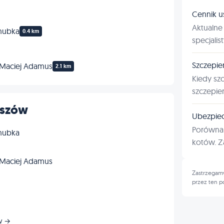
Cennik u
Aktualne 
ehubka
0.4 km
specjalis
Szczepie
 Maciej Adamus
2.1 km
Kiedy sz
szczepie
eszów
Ubezpiec
Porównan
ehubka
kotów. Za
 Maciej Adamus
Zastrzegamy
przez ten p
ów →