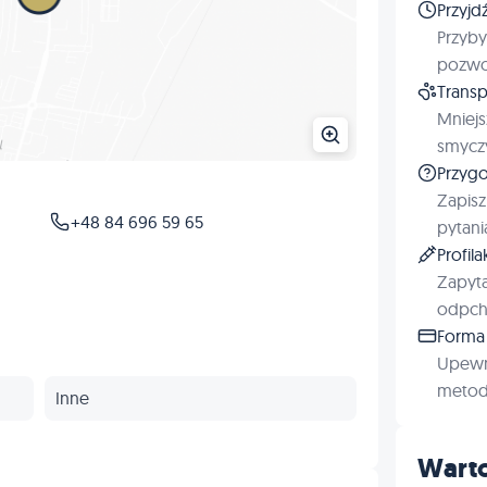
Przyjd
Przyby
pozwol
Transp
Mniejs
smyczy
Przygo
Zapisz
+48 84 696 59 65
pytani
Profil
Zapyta
odpchl
Forma 
Upewn
metod 
Inne
Warto