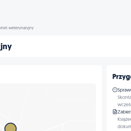
inet weterynaryjny
jny
Przyg
Spraw
Skonta
wcześn
Zabie
Książe
dokum