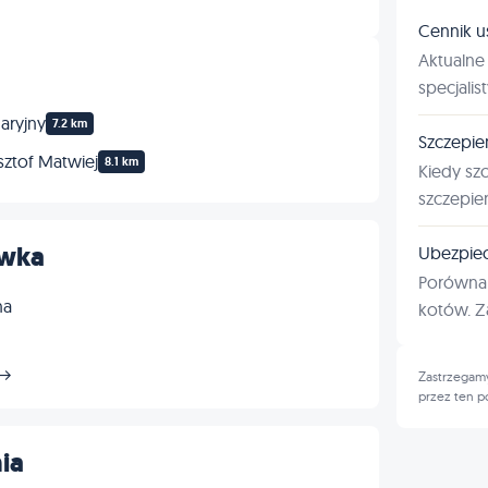
Cennik u
Aktualne 
specjalis
aryjny
7.2 km
Szczepie
sztof Matwiej
8.1 km
Kiedy sz
szczepie
ówka
Ubezpiec
Porównan
na
kotów. Za
 →
Zastrzegamy
przez ten p
ia