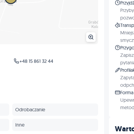
Przyjd
Przyby
pozwol
Transp
Mniejs
smyczy
Przygo
Zapisz
+48 15 861 32 44
pytani
Profil
Zapyta
odpchl
Forma 
Upewn
metod 
Odrobaczanie
Inne
Warto