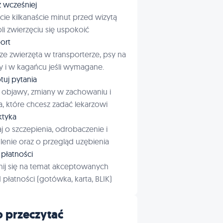
ź wcześniej
cie kilkanaście minut przed wizytą
i zwierzęciu się uspokoić
ort
ze zwierzęta w transporterze, psy na
 i w kagańcu jeśli wymagane.
tuj pytania
 objawy, zmiany w zachowaniu i
a, które chcesz zadać lekarzowi
aktyka
j o szczepienia, odrobaczenie i
enie oraz o przegląd uzębienia
płatności
ij się na temat akceptowanych
płatności (gotówka, karta, BLIK)
 przeczytać