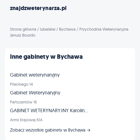
znajdzweterynarza.pl
Strona główna
/
lubelskie
/
Bychawa
/
Przychodnia Weterynaryjna
Janusz Bourdo
Inne gabinety w Bychawa
Gabinet weterynaryjny
Pileckiego 14
Gabinet Weterynaryjny
Partyzantów 16
GABINET WETERYNARYJNY Karolina Pijas
Armii Krajowej 61A
Zobacz wszystkie gabinety w Bychawa →