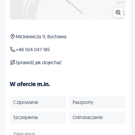
Mickiewicza 11, Bychawa
+48 504 047 185
Sprawdź jak dojechać
W ofercie m.in.
Czipowanie
Paszporty
Szczepienia
Odrobaczanie
Profilaktyka
Inne
Pokaż więcej