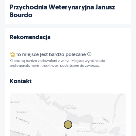
Przychodnia Weterynaryjna Janusz
Bourdo
Rekomendacja
To miejsce jest bardzo polecane
Klienci są bardzo zadowoleni z wizyt. Miejsce wyróżnia się
profesjonalizmem i troskliwym podejściem do zwierząt.
Kontakt