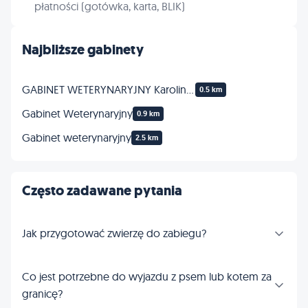
płatności (gotówka, karta, BLIK)
Najbliższe gabinety
GABINET WETERYNARYJNY Karolina Pijas
0.5 km
Gabinet Weterynaryjny
0.9 km
Gabinet weterynaryjny
2.5 km
Często zadawane pytania
Jak przygotować zwierzę do zabiegu?
Co jest potrzebne do wyjazdu z psem lub kotem za
granicę?