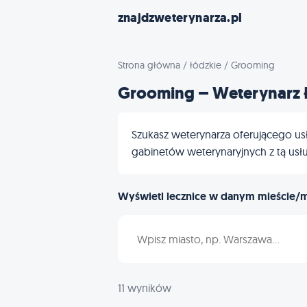
znajdzweterynarza.pl
Strona główna
/
łódzkie
/
Grooming
Grooming – Weterynarz 
Szukasz weterynarza oferującego usłu
gabinetów weterynaryjnych z tą usług
Wyświetl lecznice w danym mieście/
Wpisz nazwę miasta
11 wyników