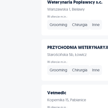
Weterynaria Popławscy s.c.
Warszawska 1, Bielawy
W ofercie m.in.:
Grooming
Chirurgia
Inne
PRZYCHODNIA WETERYNARYJN
Starościńska 5b, Łowicz
W ofercie m.in.:
Grooming
Chirurgia
Inne
Vetmedic
Kopernika 15, Pabianice
W ofercie m.in.: