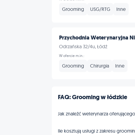
Grooming
USG/RTG
Inne
Przychodnia Weterynaryjna N
Odrzańska 32/4u, Łódź
W ofercie m.in.:
Grooming
Chirurgia
Inne
FAQ: Grooming w łódzkie
Jak znaleźć weterynarza oferująceg
Ile kosztują usługi z zakresu groomi