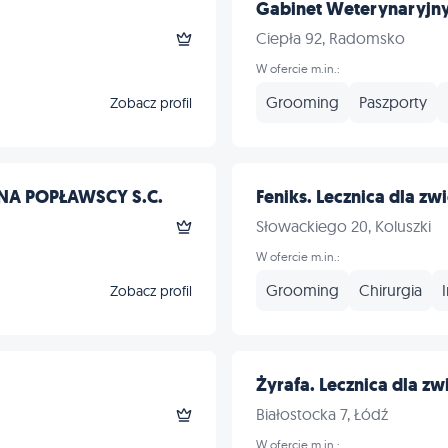
Gabinet Weterynaryjny
Ciepła 92, Radomsko
W ofercie m.in.:
Grooming
Paszporty
Zobacz profil
A POPŁAWSCY S.C.
Feniks. Lecznica dla zwi
Słowackiego 20, Koluszki
W ofercie m.in.:
Grooming
Chirurgia
Zobacz profil
Żyrafa. Lecznica dla zwi
Białostocka 7, Łódź
W ofercie m.in.: