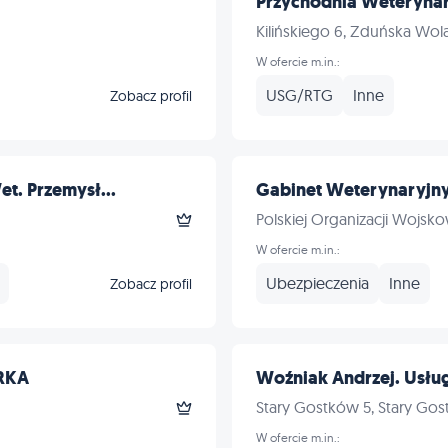
Przychodnia Weterynar
Kilińskiego 6, Zduńska Wol
W ofercie m.in.:
USG/RTG
Inne
Zobacz profil
t. Przemysł...
Gabinet Weterynaryjn
Polskiej Organizacji Wojsko
W ofercie m.in.:
Ubezpieczenia
Inne
Zobacz profil
ARKA
Woźniak Andrzej. Usługi
Stary Gostków 5, Stary Go
W ofercie m.in.: