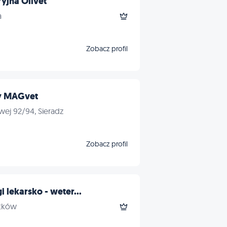
yjna Olivet
a
Zobacz profil
y MAGvet
wej 92/94, Sieradz
Zobacz profil
 lekarsko - weter...
stków