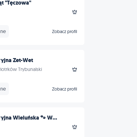
ąt "Tęczowa"
nne
Zobacz profil
yjna Zet-Wet
Piotrków Trybunalski
nne
Zobacz profil
yjna Wieluńska 🐾 W...