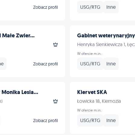
USG/RTG
Inne
Zobacz profil
 Małe Zwier...
Gabinet weterynaryjny
Henryka Sienkiewicza 1, Łę
W ofercie m.in.:
ne
USG/RTG
Inne
Zobacz profil
Monika Lesia...
Kiervet SKA
ki
Łowicka 18, Kiernozia
W ofercie m.in.:
USG/RTG
Inne
Zobacz profil