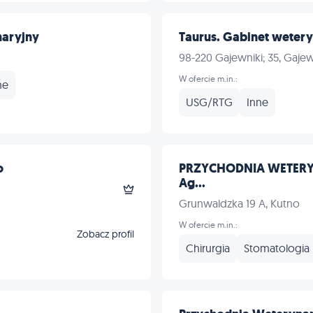
aryjny
Taurus. Gabinet wetery
98-220 Gajewniki; 35, Gajew
W ofercie m.in.:
ne
USG/RTG
Inne
o
PRZYCHODNIA WETER
Ag...
Grunwaldzka 19 A, Kutno
W ofercie m.in.:
Zobacz profil
Chirurgia
Stomatologia