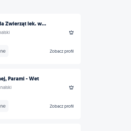
a Zwierząt lek. w...
alski
nne
Zobacz profil
ej, Parami - Wet
nalski
nne
Zobacz profil