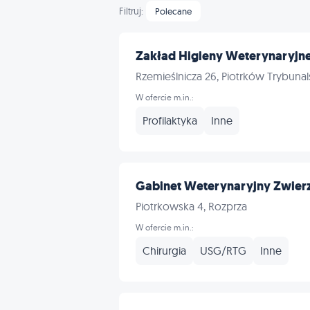
Filtruj:
Polecane
Zakład Higieny Weterynaryjne
Rzemieślnicza 26, Piotrków Trybunal
W ofercie m.in.:
Profilaktyka
Inne
Gabinet Weterynaryjny Zwier
Piotrkowska 4, Rozprza
W ofercie m.in.:
Chirurgia
USG/RTG
Inne