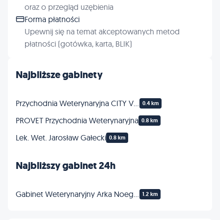
oraz o przegląd uzębienia
Forma płatności
Upewnij się na temat akceptowanych metod
płatności (gotówka, karta, BLIK)
Najbliższe gabinety
Przychodnia Weterynaryjna CITY VET
0.4 km
PROVET Przychodnia Weterynaryjna
0.8 km
Lek. Wet. Jarosław Gałecki
0.8 km
Najbliższy gabinet 24h
Gabinet Weterynaryjny Arka Noego Aneta Kosiacka-Woch
1.2 km