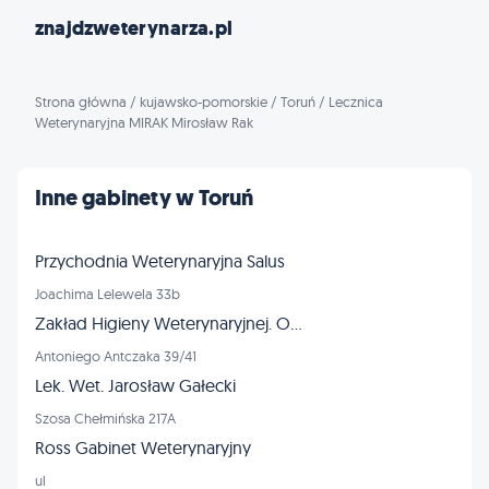
znajdzweterynarza.pl
Strona główna
/
kujawsko-pomorskie
/
Toruń
/
Lecznica
Weterynaryjna MIRAK Mirosław Rak
Inne gabinety w Toruń
Przychodnia Weterynaryjna Salus
Joachima Lelewela 33b
Zakład Higieny Weterynaryjnej. Oddział
Antoniego Antczaka 39/41
Lek. Wet. Jarosław Gałecki
Szosa Chełmińska 217A
Ross Gabinet Weterynaryjny
ul