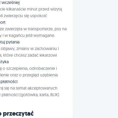
ź wcześniej
cie kilkanaście minut przed wizytą
i zwierzęciu się uspokoić
ort
ze zwierzęta w transporterze, psy na
 i w kagańcu jeśli wymagane.
tuj pytania
 objawy, zmiany w zachowaniu i
a, które chcesz zadać lekarzowi
aktyka
j o szczepienia, odrobaczenie i
enie oraz o przegląd uzębienia
płatności
ij się na temat akceptowanych
płatności (gotówka, karta, BLIK)
 przeczytać