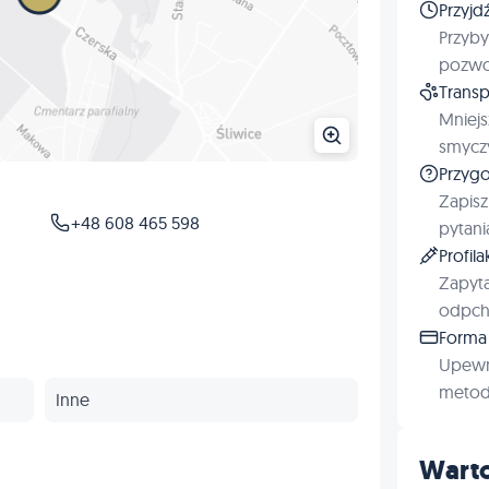
Przyjd
Przyby
pozwol
Transp
Mniejs
smyczy
Przygo
Zapisz
+48 608 465 598
pytani
Profil
Zapyta
odpchl
Forma 
Upewn
metod 
Inne
Warto