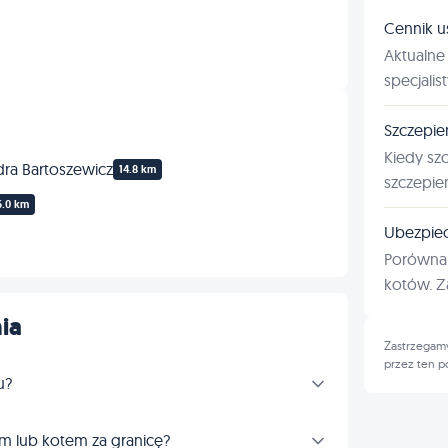
Cennik u
Aktualne 
specjalis
Szczepie
Kiedy sz
dra Bartoszewicz
14.8 km
szczepie
6.0 km
Ubezpiec
Porównan
kotów. Za
ia
Zastrzegamy
przez ten p
u?
m lub kotem za granicę?