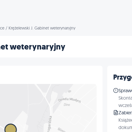
ice
/
Krężelewski J. Gabinet weterynaryjny
net weterynaryjny
Przyg
Spraw
Skonta
wcześn
Zabie
Książe
dokum