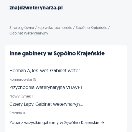
znajdzweterynarza.pl
Strona główna
/
kujawsko-pomorskie
/
Sępólno Krajeńskie
/
Gabinet Weterynaryjny
Inne gabinety w Sępólno Krajeńskie
Herman A, lek. wet. Gabinet weterynaryjny
Komierowska 15
Przychodnia weterynaryjna VITAVET
Nowy Rynek 1
Cztery Łapy. Gabinet weterynaryjny. Fryzjerstwo, behawiorystyka. Jakubczyk-Janczewska B.
Średnia 10
Zobacz wszystkie gabinety w Sępólno Krajeńskie →