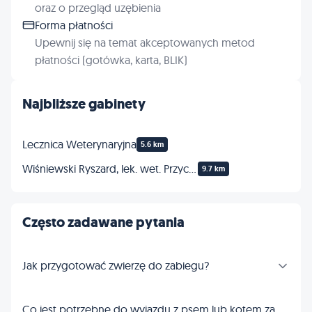
oraz o przegląd uzębienia
Forma płatności
Upewnij się na temat akceptowanych metod
płatności (gotówka, karta, BLIK)
Najbliższe gabinety
Lecznica Weterynaryjna
5.6 km
Wiśniewski Ryszard, lek. wet. Przychodnia dla zwierząt
9.7 km
Często zadawane pytania
Jak przygotować zwierzę do zabiegu?
Co jest potrzebne do wyjazdu z psem lub kotem za