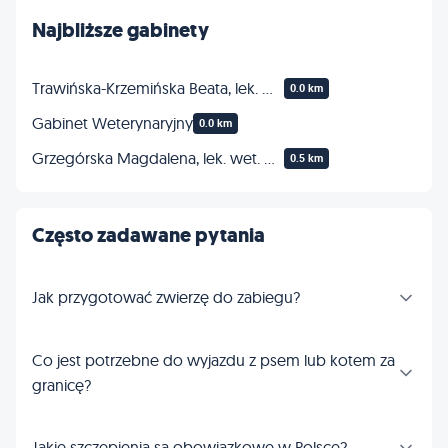
Najbliższe gabinety
Trawińska-Krzemińska Beata, lek. wet. Gabinet
0.0 km
Gabinet Weterynaryjny
0.0 km
Grzegórska Magdalena, lek. wet. Gabinet weterynaryjny
0.5 km
Często zadawane pytania
Jak przygotować zwierzę do zabiegu?
Co jest potrzebne do wyjazdu z psem lub kotem za
granicę?
Jakie szczepienia są obowiązkowe w Polsce?