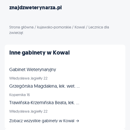
znajdzweterynarza.pl
Strona główna
/
kujawsko-pomorskie
/
Kowal
/
Lecznica dla
zwierząt
Inne gabinety w Kowal
Gabinet Weterynaryjny
Władysława Jagiełły 22
Grzegórska Magdalena, lek. wet. Gabinet weterynaryjny
Kopernika 16
Trawińska-Krzemińska Beata, lek. wet. Gabinet
Władysława Jagiełły 22
Zobacz wszystkie gabinety w Kowal →