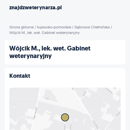
znajdzweterynarza.pl
Strona główna
/
kujawsko-pomorskie
/
Dąbrowa Chełmińska
/
Wójcik M., lek. wet. Gabinet weterynaryjny
Wójcik M., lek. wet. Gabinet
weterynaryjny
Kontakt