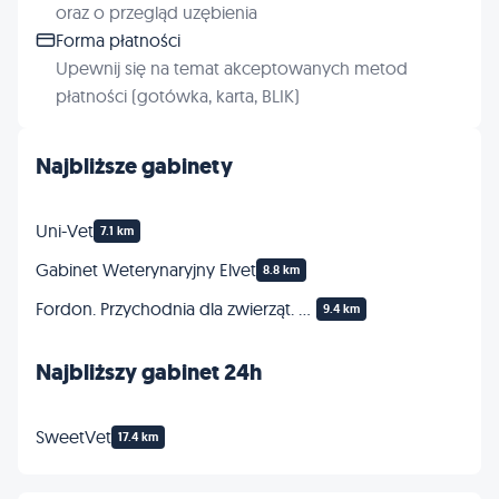
oraz o przegląd uzębienia
Forma płatności
Upewnij się na temat akceptowanych metod
płatności (gotówka, karta, BLIK)
Najbliższe gabinety
Uni-Vet
7.1 km
Gabinet Weterynaryjny Elvet
8.8 km
Fordon. Przychodnia dla zwierząt. Gryń Eugeniusz
9.4 km
Najbliższy gabinet 24h
SweetVet
17.4 km