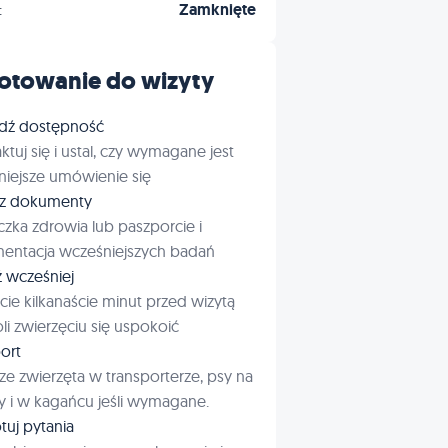
:
Zamknięte
otowanie do wizyty
dź dostępność
ktuj się i ustal, czy wymagane jest
iejsze umówienie się
rz dokumenty
czka zdrowia lub paszporcie i
entacja wcześniejszych badań
ź wcześniej
cie kilkanaście minut przed wizytą
i zwierzęciu się uspokoić
ort
ze zwierzęta w transporterze, psy na
 i w kagańcu jeśli wymagane.
tuj pytania