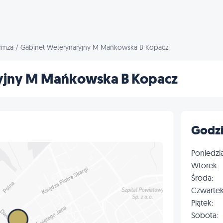
łmża
/
Gabinet Weterynaryjny M Mańkowska B Kopacz
yjny M Mańkowska B Kopacz
Godzi
Poniedzia
Wtorek:
Środa:
Czwartek
Piątek:
Sobota: