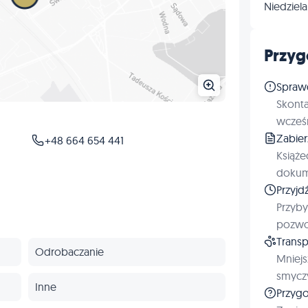
Niedziela
Przyg
Spraw
Skonta
wcześn
Zabie
+48 664 654 441
Książe
dokum
Przyjd
Przyby
pozwol
Transp
Odrobaczanie
Mniejs
smyczy
Inne
Przygo