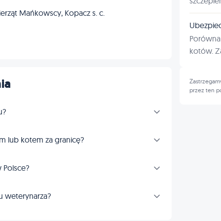
szczepie
rząt Mańkowscy, Kopacz s. c.
Ubezpiec
Porównan
→
kotów. Za
ia
Zastrzegamy
przez ten p
u?
m lub kotem za granicę?
 Polsce?
u weterynarza?