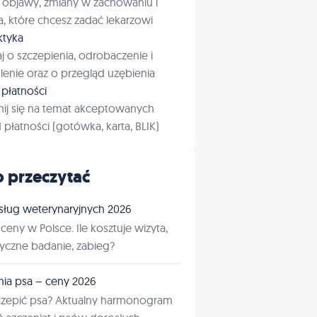
 objawy, zmiany w zachowaniu i
a, które chcesz zadać lekarzowi
aktyka
j o szczepienia, odrobaczenie i
enie oraz o przegląd uzębienia
płatności
ij się na temat akceptowanych
płatności (gotówka, karta, BLIK)
 przeczytać
sług weterynaryjnych 2026
ceny w Polsce. Ile kosztuje wizyta,
tyczne badanie, zabieg?
nia psa – ceny 2026
czepić psa? Aktualny harmonogram