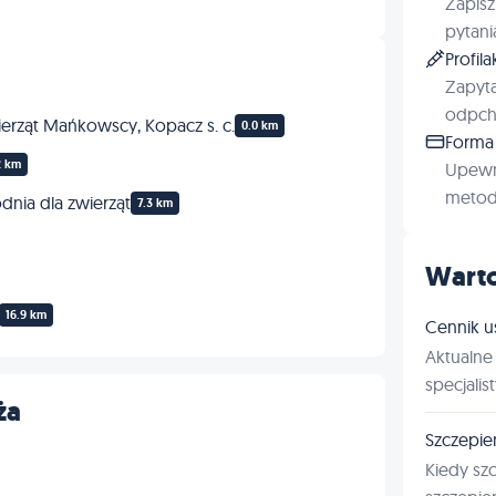
Zapisz
pytani
Profil
Zapyta
odpchl
rząt Mańkowscy, Kopacz s. c.
0.0 km
Forma 
2 km
Upewn
metod 
odnia dla zwierząt
7.3 km
Warto
16.9 km
Cennik u
Aktualne 
specjalis
ża
Szczepie
Kiedy sz