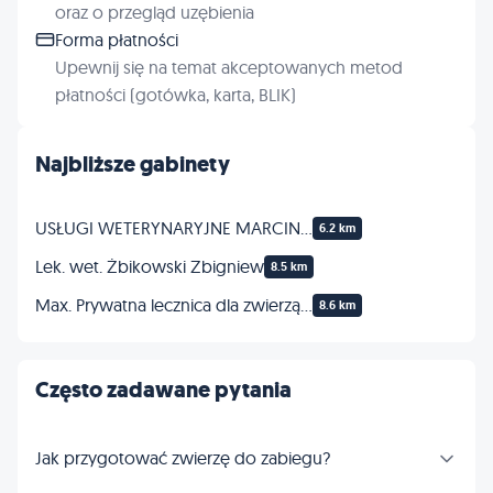
oraz o przegląd uzębienia
Forma płatności
Upewnij się na temat akceptowanych metod
płatności (gotówka, karta, BLIK)
Najbliższe gabinety
USŁUGI WETERYNARYJNE MARCIN KUROPATWIŃSKI
6.2 km
Lek. wet. Żbikowski Zbigniew
8.5 km
Max. Prywatna lecznica dla zwierząt. Wolf P., lek. wet.
8.6 km
Często zadawane pytania
Jak przygotować zwierzę do zabiegu?