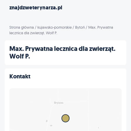
znajdzweterynarza.pl
Strona główna
/
kujawsko-pomorskie
/
Bytoń
/
Max. Prywatna
lecznica dla zwierząt. Wolf P.
Max. Prywatna lecznica dla zwierząt.
Wolf P.
Kontakt